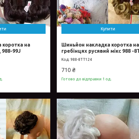
ити
Купити
 коротка на
Шиньйон накладка коротка н
 988-99J
гребінцях русявий мікс 988 -8
988-8ТТ124
710 ₴
д.
Готово до відправки 1 од.