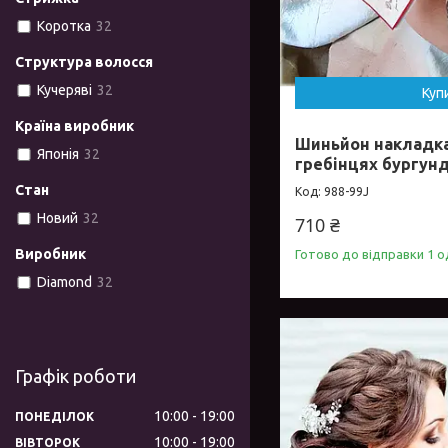
Коротка
32
Структура волосся
Кучеряві
32
Куп
Країна виробник
Шиньйон накладка
Японія
32
гребінцях бургунд
Стан
988-99J
Новий
32
710 ₴
Виробник
Готово до відправки 1 о
Diamond
32
Графік роботи
10:00
19:00
ПОНЕДІЛОК
10:00
19:00
ВІВТОРОК