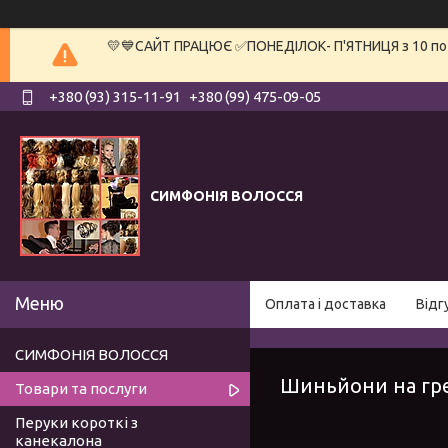
💛💙САЙТ ПРАЦЮЄ ✅ПОНЕДІЛОК- П'ЯТНИЦЯ з 10 по 19
+380 (93) 315-11-91
+380 (99) 475-09-05
СИМФОНІЯ ВОЛОССЯ
Оплата і доставка
Відг
СИМФОНІЯ ВОЛОССЯ
Шиньйони на гре
Товари та послуги
Перуки короткі з
канекалона