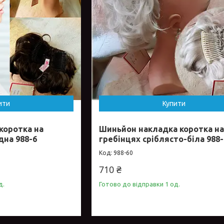
ити
Купити
коротка на
Шиньйон накладка коротка н
дна 988-6
гребінцях сріблясто-біла 988-
988-60
710 ₴
д.
Готово до відправки 1 од.