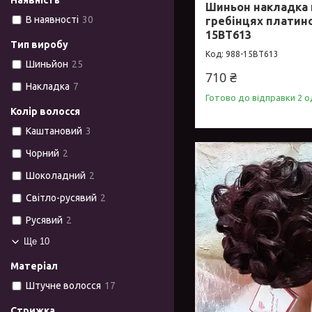
Наявність
Шиньон накладка 
В наявності
30
гребінцях платин
15ВТ613
Тип виробу
988-15ВТ613
Шиньйон
25
710 ₴
Накладка
7
Готово до відправки 2 о
Колір волосся
Каштановий
3
Чорний
2
Шоколадний
2
Світло-русявий
2
Русявий
2
Ще 10
Матеріал
Штучне волосся
17
Стрижка