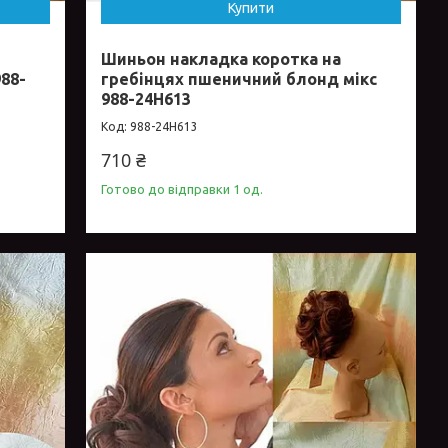
Купити
Шиньон накладка коротка на
88-
гребінцях пшеничний блонд мікс
988-24Н613
988-24Н613
710 ₴
Готово до відправки 1 од.