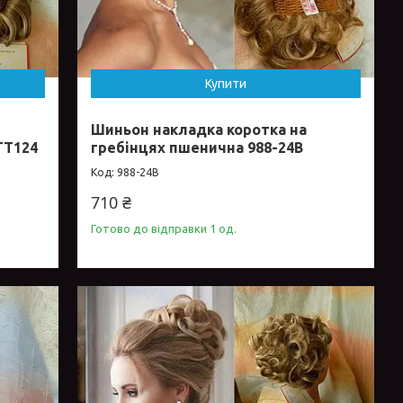
Купити
а
Шиньон накладка коротка на
ТТ124
гребінцях пшенична 988-24В
988-24В
710 ₴
Готово до відправки 1 од.