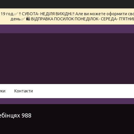
 год.✅ ‼️ СУБОТА- НЕДІЛЯ ВИХІДНІ.‼️ Але ви можете оформити сво
день.✅ 🛍️ ВІДПРАВКА ПОСИЛОК ПОНЕДІЛОК- СЕРЕДА- П'ЯТНИ
уки
Контакти
бінцях 988