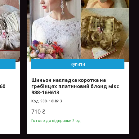
Купити
а
Шиньон накладка коротка на
60
гребінцях платиновий блонд мікс
988-16Н613
988- 16Н613
710 ₴
Готово до відправки 2 од.