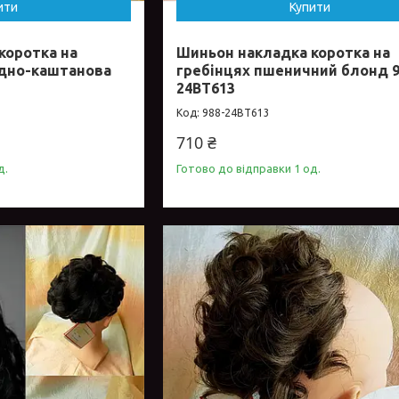
ити
Купити
коротка на
Шиньон накладка коротка на
адно-каштанова
гребінцях пшеничний блонд 9
24ВТ613
988-24ВТ613
710 ₴
д.
Готово до відправки 1 од.