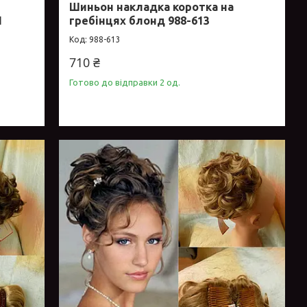
а
Шиньон накладка коротка на
1
гребінцях блонд 988-613
988-613
710 ₴
Готово до відправки 2 од.