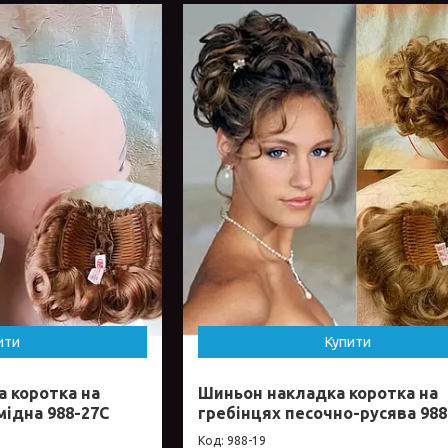
ити
Купити
 коротка на
Шиньон накладка коротка на
мідна 988-27С
гребінцях песочно-русява 988
988-19