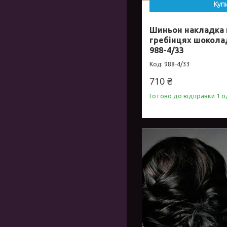
Куп
Шиньон накладка 
гребінцях шокол
988-4/33
988-4/33
710 ₴
Готово до відправки 1 о