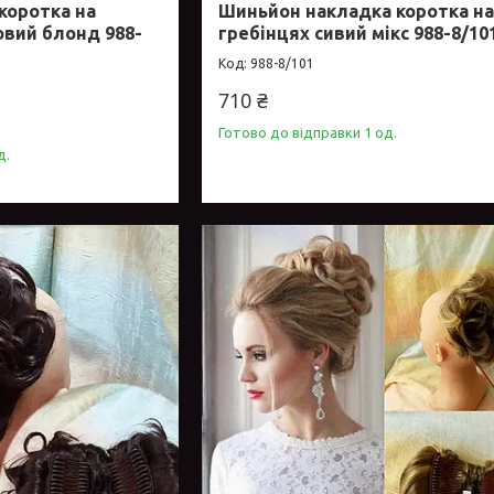
коротка на
Шиньйон накладка коротка н
овий блонд 988-
гребінцях сивий мікс 988-8/10
988-8/101
710 ₴
Готово до відправки 1 од.
д.