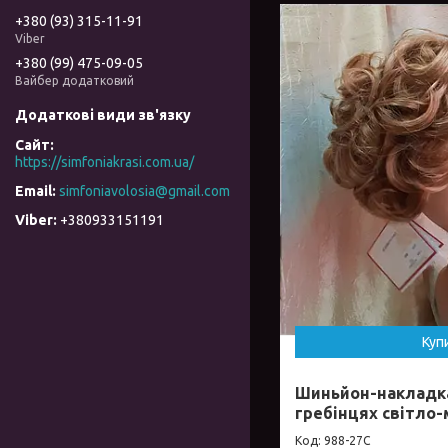
+380 (93) 315-11-91
Viber
+380 (99) 475-09-05
Вайбер додатковий
https://simfoniakrasi.com.ua/
simfoniavolosia@gmail.com
+380933151191
Куп
Шиньйон-накладка
гребінцях світло-
988-27С