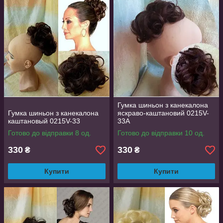
Гумка шиньон з канекалона
Гумка шиньон з канекалона
яскраво-каштановий 0215V-
каштановый 0215V-33
33A
Готово до відправки 8 од.
Готово до відправки 10 од.
Гумки - шиньйони з штучного волосся
330
330
₴
₴
самий популярний і недорогий спосіб прикрасити свій образ
Купити
за кілька хвилин.
Купити