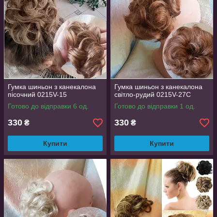
Гумка шиньон з канекалона
Гумка шиньон з канекалона
пісочний 0215V-15
світло-рудий 0215V-27С
Готово до відправки 6 од.
Готово до відправки 1 од.
330
330
₴
₴
Купити
Купити