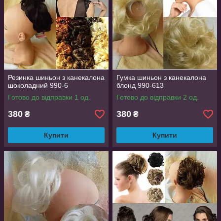
Резинка шиньон з канекалона
Гумка шиньон з канекалона
шоколадний 990-6
блонд 990-613
Готово до відправки 1 од.
Готово до відправки 2 од.
380
380
₴
₴
Купити
Купити