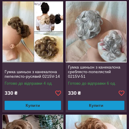
Гумка шиньон з канекалона
Гумка шиньон з канекалона
среблясто-попелястий
пепелясто-русявий 0215V-14
0215V-51
Готово до відправки 4 од.
Готово до відправки 6 од.
330
330
₴
₴
Купити
Купити