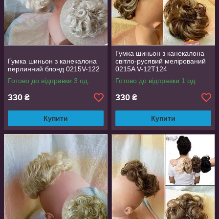
Гумка шиньон з канекалона
Гумка шиньон з канекалона
світло-русявий мелірований
перлинний блонд 0215V-122
0215A V-12T124
Готово до відправки 3 од.
Готово до відправки 1 од.
330
330
₴
₴
Купити
Купити