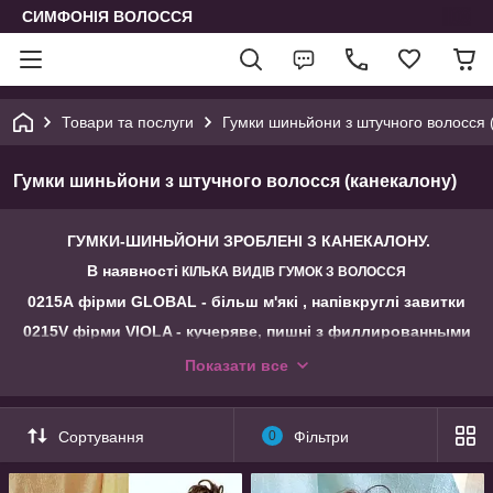
СИМФОНІЯ ВОЛОССЯ
Товари та послуги
Гумки шиньйони з штучного волосся 
Гумки шиньйони з штучного волосся (канекалону)
ГУМКИ-ШИНЬЙОНИ ЗРОБЛЕНІ З КАНЕКАЛОНУ.
В наявності
КІЛЬКА ВИДІВ ГУМОК З ВОЛОССЯ
0215А фірми GLOBAL - більш м'які , напівкруглі завитки
0215V фірми VIOLA - кучеряве, пишні з филлированными
кінцями.
Показати все
990 фірми ELEGANT з м'якими локонами єластичні і
об'ємні.
Сортування
0
Фільтри