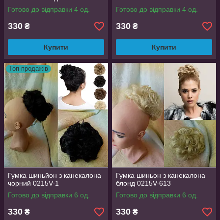
Готово до відправки 4 од.
Готово до відправки 4 од.
330
330
₴
₴
Купити
Купити
Топ продажів
Гумка шиньйон з канекалона
Гумка шиньон з канекалона
чорний 0215V-1
блонд 0215V-613
Готово до відправки 6 од.
Готово до відправки 6 од.
330
330
₴
₴