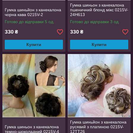
Гумка шиньон з канекалона
Гумка шиньйон з канекалона
пшеничний блонд мікс 0215V-
чорна кава 0215V-2
24H613
Готово до відправки 5 од.
Готово до відправки 3 од.
330
330
₴
₴
Купити
Купити
Гумка шиньйон з канекалона
Гумка шиньон з канекалона
русявий з платиною 0215V-
темно-шоколадний 0215V-4
12TТ26