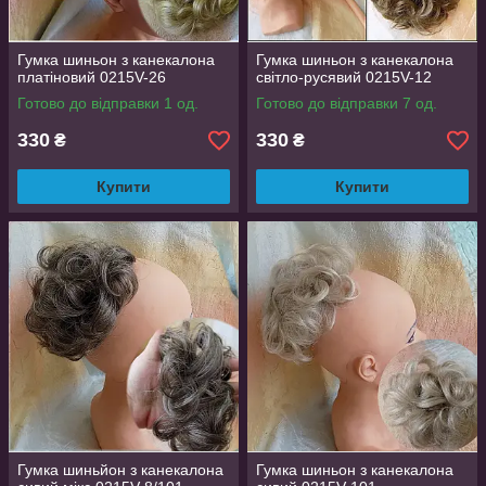
Гумка шиньон з канекалона
Гумка шиньон з канекалона
платіновий 0215V-26
світло-русявий 0215V-12
Готово до відправки 1 од.
Готово до відправки 7 од.
330
330
₴
₴
Купити
Купити
Гумка шиньйон з канекалона
Гумка шиньон з канекалона