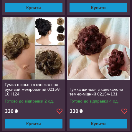
Купити
Купити
Гумка шиньон з канекалона
русявий мелірований 0215V-
Гумка шиньон з канекалона
10Н124
темно-мідний 0215V-131
Готово до відправки 2 од.
Готово до відправки 4 од.
330
330
₴
₴
Купити
Купити