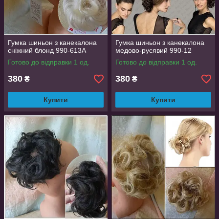
Гумка шиньон з канекалона
Гумка шиньон з канекалона
сніжний блонд 990-613А
медово-русявий 990-12
Готово до відправки 1 од.
Готово до відправки 1 од.
380
380
₴
₴
Купити
Купити