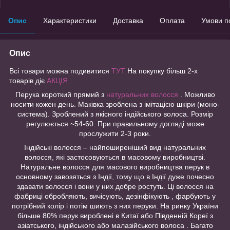
Опис
Характеристики
Доставка
Оплата
Умови п
Опис
Всі товари можна подивитися
ТУТ
На покупку більш 2-х
товарів діє
АКЦІЯ
Перука короткий прямий з
натуральних волосся
. Можливо
носити кожен день. Маківка зроблена з імітацією шкіри (моно-
система). Зроблений з якісного індійського волоса. Розмір
регулюється ~54-60. При правильному догляді може
прослужити 2-3 роки.
Індійські волосся – найпоширеніший вид натуральних
волосся, які застосовуються в масовому виробництві.
Натуральне волосся для масового виробництва перук в
основному завозяться з Індії, тому що в Індії дуже почесно
здавати волосся і вони у них добре ростуть. Ці волосся на
фабриці обробляють, вичісують, дезінфікують , фарбують у
потрібний колір і потім шиють з них перуки. На ринку України
більше 80% перук вироблені в Китаї або Південній Кореї з
азіатського, індійського або малазійського волоса . Багато