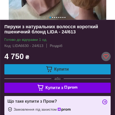
Перуки з натуральних волосся короткий
пшеничний блонд LIDA - 24/613
Готово до відправки 1 од.
Код: LIDA6630 - 24/613
Роздріб
4 750
₴
Купити
або
Купити з
Що таке купити з Пром?
Замовлення під захистом