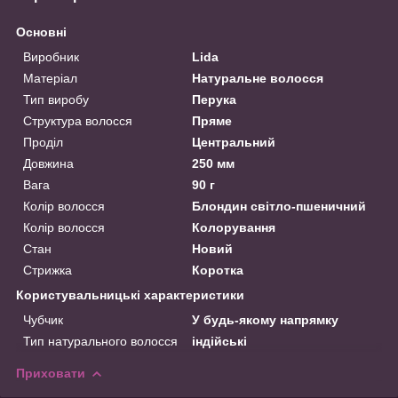
Основні
Виробник
Lida
Матеріал
Натуральне волосся
Тип виробу
Перука
Структура волосся
Пряме
Проділ
Центральний
Довжина
250 мм
Вага
90 г
Колір волосся
Блондин світло-пшеничний
Колір волосся
Колорування
Стан
Новий
Стрижка
Коротка
Користувальницькі характеристики
Чубчик
У будь-якому напрямку
Тип натурального волосся
індійські
Приховати