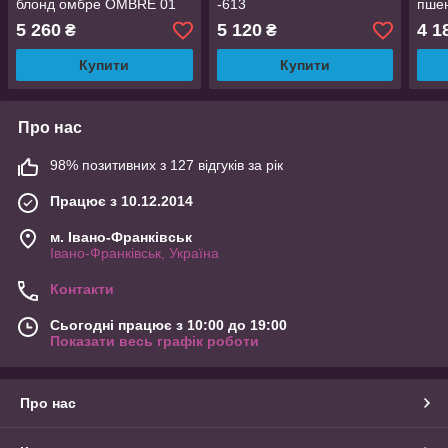
блонд омбре OMBRE 01
-613
пше
HH- Y4/613
377
5 260
5 120
4 1
₴
₴
Купити
Купити
Про нас
98% позитивних з 127 відгуків за рік
Працює з 10.12.2014
м. Івано-Франківськ
Івано-Франківськ, Україна
Контакти
Сьогодні працює з 10:00 до 19:00
Показати весь графік роботи
Про нас