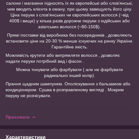
салони і магазини підносять їх як європейські або слов'янські,
чим вводить клієнта в оману, при цьому завищують його ціну.
Ціна перуки з слов'янських чи європейських волосся (~від
400$ і вище) у кілька разів дорожче перуки з індійських або
азіатських волосся (~80-150$).
Прямі поставки від виробника без посередників , дозволяють
встановити ціни на 20-30 % менше існуючих на ринку України.
Гарантійне якість.
Можливість крутити або випрямляти волосся , дозволяє
надати перуки потрібний вид і фасон .
Можна тонувати або фарбувати ( але не фарбувати
радикально інший колір).
Прання щадним шампунем. Ополіскування з бальзамом або
кондиціонером. Сушка в розправленому вигляді . Мокрим
перуку не розчісувати.
Приховати
Характеристики