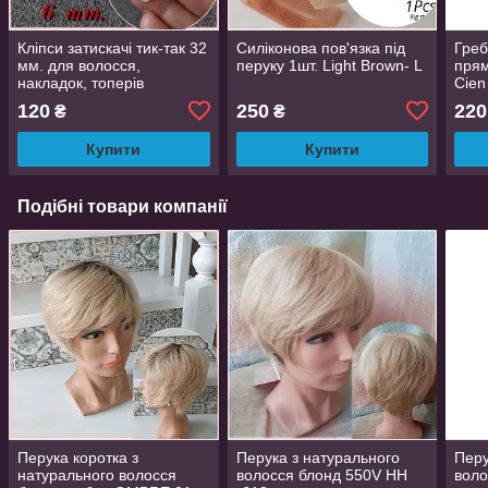
Кліпси затискачі тик-так 32
Силіконова пов'язка під
Греб
мм. для волосся,
перуку 1шт. Light Brown- L
прям
накладок, топерів
Cien
пришивні білі 6 шт.
120
250
220
₴
₴
Купити
Купити
Подібні товари компанії
Перука коротка з
Перука з натурального
Перу
натурального волосся
волосся блонд 550V HH
воло