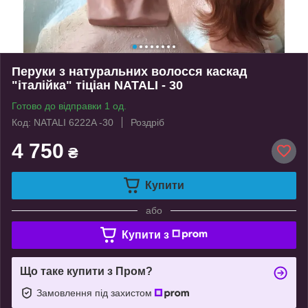
Перуки з натуральних волосся каскад
"італійка" тіціан NATALI - 30
Готово до відправки 1 од.
Код: NATALI 6222A -30
Роздріб
4 750
₴
Купити
або
Купити з
Що таке купити з Пром?
Замовлення під захистом