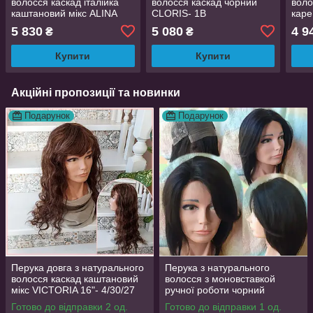
волосся каскад італійка
волосся каскад чорний
воло
каштановий мікс ALINA
CLORIS- 1B
каре
new- P4/33
мікс
5 830
5 080
4 9
₴
₴
Купити
Купити
Акційні пропозиції та новинки
Подарунок
Подарунок
Перука довга з натурального
Перука з натурального
волосся каскад каштановий
волосся з моновставкой
мікс VICTORIA 16"- 4/30/27
ручної роботи чорний
MARTA-1В
Готово до відправки 2 од.
Готово до відправки 1 од.