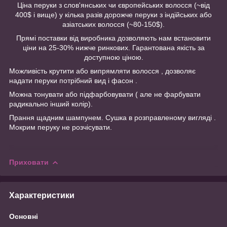
Ціна перуки з слов'янських чи європейських волосся (~від
400$ і вище) у кілька разів дорожче перуки з індійських або
азіатських волосся (~80-150$).
Прямі поставки від виробника дозволяють нам встановити
ціни на 25-30% нижче ринкових. Гарантована якість за
доступною ціною.
Можливість крутити або випрямляти волосся , дозволяє
надати перуки потрібний вид і фасон .
Можна тонувати або підфарбовувати ( але не фарбувати
радикально інший колір).
Прання щадним шампунем. Сушка в розправленому вигляді .
Мокрим перуку не розчісувати.
Приховати
Характеристики
Основні