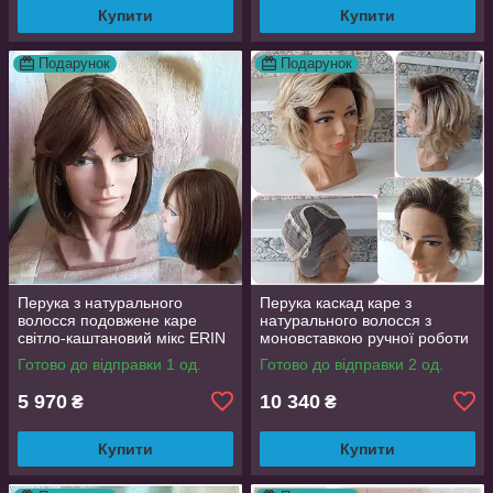
Купити
Купити
Подарунок
Подарунок
Перука з натурального
Перука каскад каре з
волосся подовжене каре
натурального волосся з
світло-каштановий мікс ERIN
моновставкою ручної роботи
10"- P4/30
блонд омбре LYUBA-3 HH-
Готово до відправки 1 од.
Готово до відправки 2 од.
Y930
5 970
10 340
₴
₴
Купити
Купити