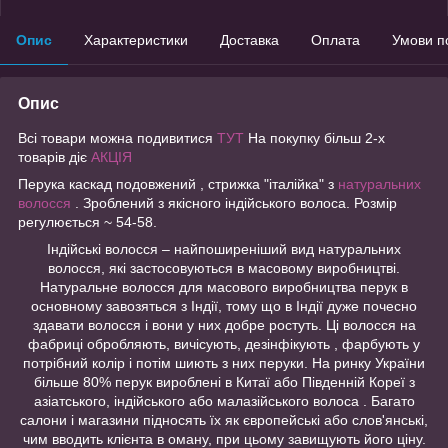
Опис
Характеристики
Доставка
Оплата
Умови п
Опис
Всі товари можна подивитися
ТУТ
На покупку більш 2-х
товарів діє
АКЦІЯ
Перука каскад подовжений , стрижка "італійка" з
натуральних
волосся
. Зроблений з якісного індійського волоса. Розмір
регулюється ~ 54-58.
Індійські волосся – найпоширеніший вид натуральних
волосся, які застосовуються в масовому виробництві.
Натуральне волосся для масового виробництва перук в
основному завозяться з Індії, тому що в Індії дуже почесно
здавати волосся і вони у них добре ростуть. Ці волосся на
фабриці обробляють, вичісують, дезінфікують , фарбують у
потрібний колір і потім шиють з них перуки. На ринку України
більше 80% перук вироблені в Китаї або Південній Кореї з
азіатського, індійського або малазійського волоса . Багато
салони і магазини підносять їх як європейські або слов'янські,
чим вводить клієнта в оману, при цьому завищують його ціну.