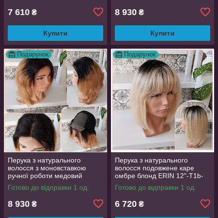
7 610
8 930
₴
₴
Купити
Купити
Подарунок
Подарунок
Перука з натурального
Перука з натурального
волосся з моновставкою
волосся подовжене каре
ручної роботи медовий
омбре блонд ERIN 12"-T1b-
омбре MARTA-Т1В/27
613
Готово до відправки 1 од.
Готово до відправки 1 од.
8 930
6 720
₴
₴