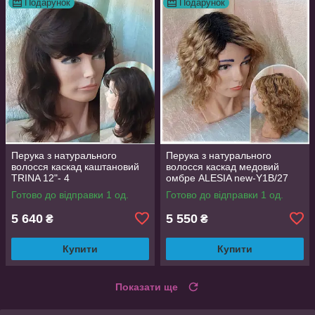
Подарунок
Подарунок
Перука з натурального
Перука з натурального
волосся каскад каштановий
волосся каскад медовий
TRINA 12"- 4
омбре ALESIA new-Y1B/27
Готово до відправки 1 од.
Готово до відправки 1 од.
5 640
5 550
₴
₴
Купити
Купити
Показати ще