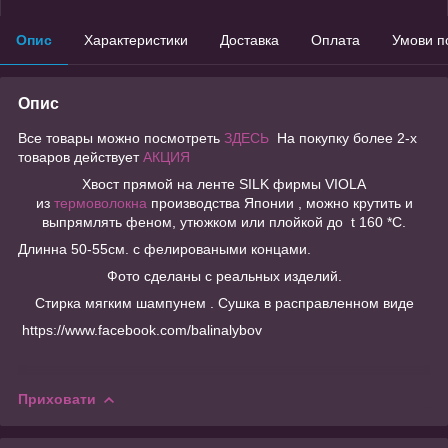
Опис
Характеристики
Доставка
Оплата
Умови п
Опис
Все товары можно посмотреть
ЗДЕСЬ
На покупку более 2-х
товаров действует
АКЦИЯ
Хвост прямой на ленте SILK фирмы VIOLA
из
термоволокна
производства Японии , можно крутить и
выпрямлять феном, утюжком или плойкой до t 160 *C.
Длинна 50-55см. с фелироваными концами.
Фото сделаны с реальных изделий.
Стирка мягким шампунем . Сушка в расправленном виде
https://www.facebook.com/balinalybov
Приховати