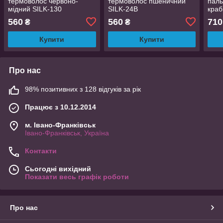
термоволос червоно-
термоволос пшеничний
паль
мідний SILK-130
SILK-24В
краб
-8Н
560
560
710
₴
₴
Купити
Купити
Про нас
98% позитивних з 128 відгуків за рік
Працює з 10.12.2014
м. Івано-Франківськ
Івано-Франківськ, Україна
Контакти
Сьогодні вихідний
Показати весь графік роботи
Про нас