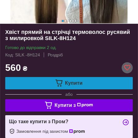
Хвіст прямий на стрічці термоволос русявий
з милировкой SILK-8Н124
Готово до відправки 2 од.
Код: SILK -8Н124
Роздріб
560
₴
Купити
або
Купити з
Що таке купити з Пром?
Замовлення під захистом