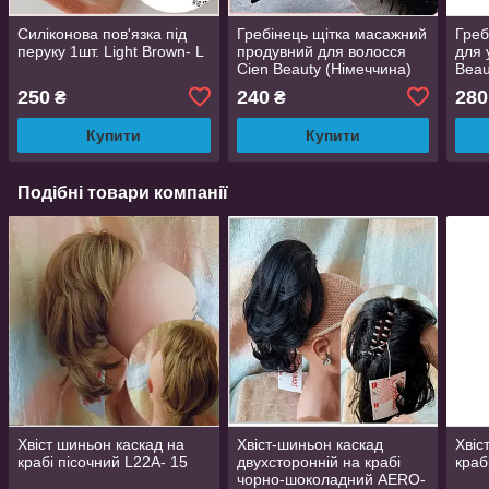
Силіконова пов'язка під
Гребінець щітка масажний
Греб
перуку 1шт. Light Brown- L
продувний для волосся
для 
Cien Beauty (Німеччина)
Beau
250
240
280
₴
₴
Купити
Купити
Подібні товари компанії
Хвіст шиньон каскад на
Хвіст-шиньон каскад
Хвіс
крабі пісочний L22A- 15
двухсторонній на крабі
краб
чорно-шоколадний AERO-