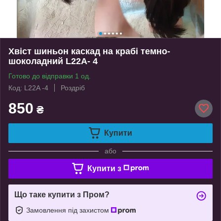
Хвіст шиньон каскад на крабі темно-
шоколадний L22A- 4
Готово до відправки 1 од.
Код: L22A -4
Роздріб
850
₴
Купити
або
Купити з
Що таке купити з Пром?
Замовлення під захистом