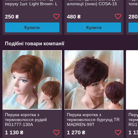
перуку 1шт. Light Brown- L
алопеції (онко) COSA-15
топе
250
480
280
₴
₴
Купити
Купити
Подібні товари компанії
Перука коротка з
Перука коротка з
Перу
термоволосся рудий
термоволосся бургунд TR
терм
RG1777-130А
MADREN-99Т
RG1
1 130
1 270
1 1
₴
₴