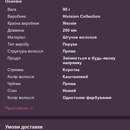
Основні
Вага
90 г
Виробник
Hivision Collection
Країна виробник
Японія
Довжина
250 мм
Матеріал
Штучне волосся
Тип виробу
Перука
Структура волосся
Пряме
Проділ
Змінюється в будь-якому
напрямку
Стрижка
Коротка
Колір волосся
Каштановий
Чубчик
Пряма
Стан
Новий
Колір волосся
Однотонне фарбування
Приховати
Умови доставки