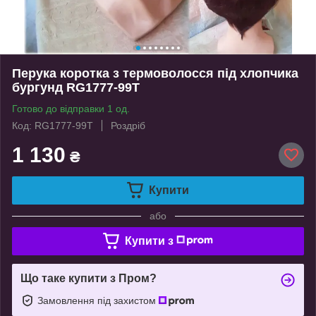
Перука коротка з термоволосся під хлопчика
бургунд RG1777-99T
Готово до відправки 1 од.
Код: RG1777-99T
Роздріб
1 130
₴
Купити
або
Купити з
Що таке купити з Пром?
Замовлення під захистом