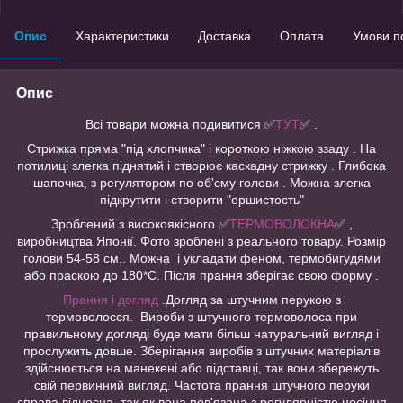
Опис
Характеристики
Доставка
Оплата
Умови п
Опис
Всі товари можна подивитися
✅
ТУТ
✅ .
Стрижка пряма "під хлопчика" і короткою ніжкою ззаду . На
потилиці злегка піднятий і створює каскадну стрижку . Глибока
шапочка, з регулятором по об'єму голови . Можна злегка
підкрутити і створити "ершистость"
Зроблений з високоякісного ✅
ТЕРМОВОЛОКНА
✅ ,
виробництва Японії. Фото зроблені з реального товару. Розмір
голови 54-58 см.. Можна і укладати феном, термобигудями
або праскою до 180*С. Після прання зберігає свою форму .
Прання і догляд
.Догляд за штучним перукою з
термоволосся. Вироби з штучного термоволоса при
правильному догляді буде мати більш натуральний вигляд і
прослужить довше. Зберігання виробів з штучних матеріалів
здійснюється на манекені або підставці, так вони збережуть
свій первинний вигляд. Частота прання штучного перуки
справа відносна, так як вона пов'язана з регулярністю носіння