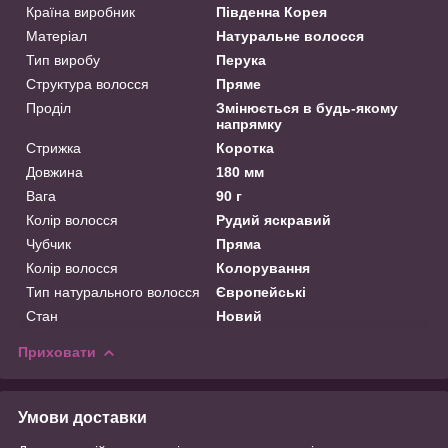
Країна виробник
Південна Корея
Матеріал
Натуральне волосся
Тип виробу
Перука
Структура волосся
Пряме
Проділ
Змінюється в будь-якому
напрямку
Стрижка
Коротка
Довжина
180 мм
Вага
90 г
Колір волосся
Рудий яскравий
Чубчик
Пряма
Колір волосся
Колорування
Тип натурального волосся
Європейські
Стан
Новий
Приховати
Умови доставки