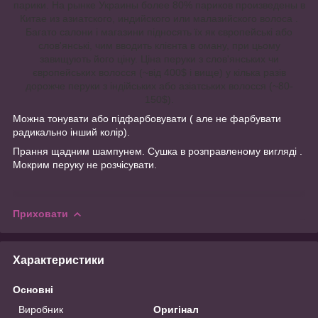
парики. На рынке Украины более 80% париков произведены в
Китае из азиатского, индийского или малазийского волоса .
Багато салони і магазини підносять їх як європейські або
слов'янські, чим вводить клієнта в оману, при цьому
завищують його ціну. Ціна перуки з слов'янських чи
європейських волосся (~від 400$ і вище) у кілька разів
дорожче перуки з індійських або азіатських волосся (~80-
150$).
Можна тонувати або підфарбовувати ( але не фарбувати
радикально інший колір).
Прання щадним шампунем. Сушка в розправленому вигляді .
Мокрим перуку не розчісувати.
Приховати
Характеристики
Основні
Виробник
Оригінал