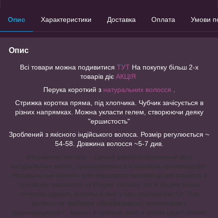
Опис
Характеристики
Доставка
Оплата
Умови п
Опис
Всі товари можна подивитися
ТУТ
На покупку більш 2-х
товарів діє
АКЦІЯ
Перука короткий з
натуральних волосся
.
Стрижка коротка пряма, під хлопчика. Чубчик зачісується в
різних напрямках. Можна укласти гелем, створюючи деяку
"ершистость"
Зроблений з якісного індійського волоса. Розмір регулюється ~
54-58. Довжина волосся ~5-7 див.
Индийские волосы – самый распространенный вид
натуральных волос, применяемых в массовом производстве.
Натуральные волосы для массового производства париков в
основном завозятся из Индии, потому что в Индии очень
почетно сдавать волосы и они у них хорошо растут. Эти
волосы на фабрике обрабатывают, вычесывают,
дезинфицируют , красят в нужный цвет и затем шьют из них