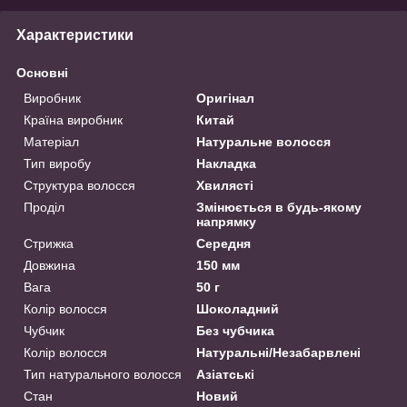
Характеристики
Основні
Виробник
Оригінал
Країна виробник
Китай
Матеріал
Натуральне волосся
Тип виробу
Накладка
Структура волосся
Хвилясті
Проділ
Змінюється в будь-якому
напрямку
Стрижка
Середня
Довжина
150 мм
Вага
50 г
Колір волосся
Шоколадний
Чубчик
Без чубчика
Колір волосся
Натуральні/Незабарвлені
Тип натурального волосся
Азіатські
Стан
Новий