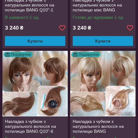
Накладка з чубком з
Накладка з чубком з
натуральних волосся на
натуральних волосся на
потилицю BANG Q10"-1
потилицю мікс BANG
Q10"-4Р27
В наявності 1 од.
Готово до відправки 1 од.
3 240
3 240
₴
₴
Купити
Купити
Подарунок
Подарунок
Накладка з чубком з
Накладка з чубком з
натурального волосся на
натурального волосся на
потилицю BANG Q10"-6
потилицю BANG
Q12"-12P613