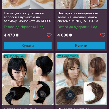
Накладка з натурального
Накладка из натуральных
волосся з чубчиком на
волос на макушку, моно-
верхівку, моносистема KLEO-
система MINI Q-A10"-613
12"-613
Готово до відправки 1 од.
Готово до відправки 1 од.
4 470
4 000
₴
₴
Купити
Купити
Подарунок
Подарунок