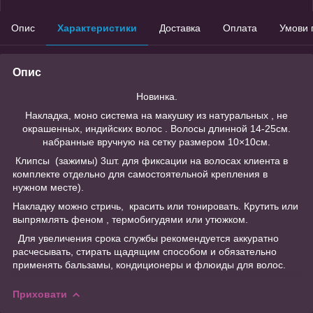
Опис
Характеристики
Доставка
Оплата
Умови 
Опис
Новинка.
Накладка, моно система на макушку из натуральных , не
окрашенных, индийских волос . Волосы длинной 14-25см.
набранные вручную на сетку размером 10×10см.
Клипсы (зажимы) 3шт. для фиксации на волосах клиента в
комплекте отдельно для самостоятельной крепления в
нужном месте).
Накладку можно стричь, красить или тонировать. Крутить или
выпрямлять феном , термобигудями или утюжком.
Для увеличения срока службы рекомендуется аккуратно
расчесывать, стирать щадящим способом и обязательно
применять бальзамы, кондиционеры и флюиды для волос.
Приховати