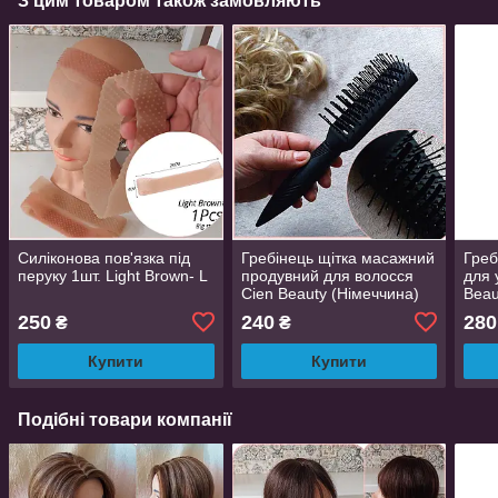
З цим товаром також замовляють
Силіконова пов'язка під
Гребінець щітка масажний
Греб
перуку 1шт. Light Brown- L
продувний для волосся
для 
Cien Beauty (Німеччина)
Beau
250
240
280
₴
₴
Купити
Купити
Подібні товари компанії