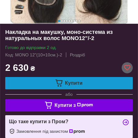
Накладка на макушку, моно-система из
натуральных волос MONO12"/-2
Готово до відправки 2 од.
Код: MONO 12"(10×10см.)-2
Роздріб
2 630
₴
Купити
або
Купити з
Що таке купити з Пром?
Замовлення під захистом