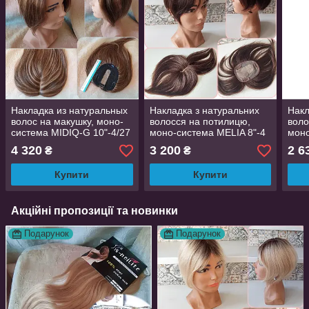
Накладка из натуральных
Накладка з натуральних
Накл
волос на макушку, моно-
волосся на потилицю,
воло
система MIDIQ-G 10"-4/27
моно-система MELIA 8"-4
моно
4 320
3 200
2 6
₴
₴
Купити
Купити
Акційні пропозиції та новинки
Подарунок
Подарунок