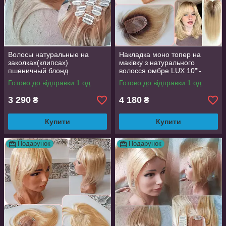
Волосы натуральные на
Накладка моно топер на
заколках(клипсах)
маківку з натурального
пшеничный блонд
волосся омбре LUX 10"'-
REMY18"-18/613
Y930
Готово до відправки 1 од.
Готово до відправки 1 од.
3 290
4 180
₴
₴
Купити
Купити
Подарунок
Подарунок