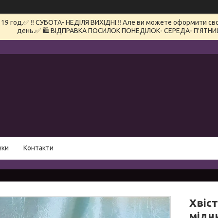
 год.✅ ‼️ СУБОТА- НЕДІЛЯ ВИХІДНІ.‼️ Але ви можете оформити сво
день.✅ 🛍️ ВІДПРАВКА ПОСИЛОК ПОНЕДІЛОК- СЕРЕДА- П'ЯТНИ
уки
Контакти
Хвіст
мідн