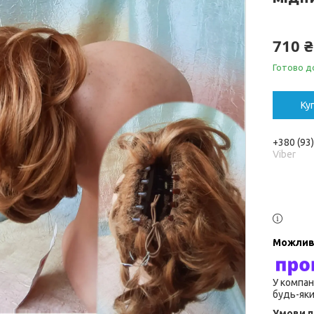
710 ₴
Готово до
Ку
+380 (93
Viber
У компан
будь-яки