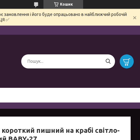
Кошик
є замовлення і його буде опрацьовано в найближчий робочій
ЦЯ ✅
 короткий пишний на крабі світло-
ий BABY-27