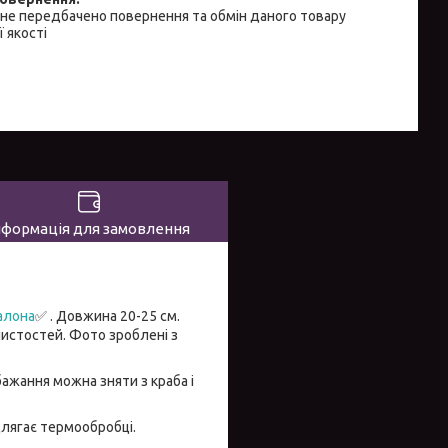
не передбачено повернення та обмін даного товару
 якості
нформація для замовлення
алона
✅ . Довжина 20-25 см.
чистостей. Фото зроблені з
ажання можна зняти з краба і
длягає термообробці.