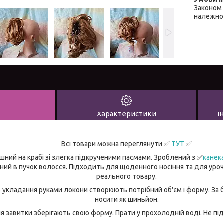
Законом 
належної
Характеристики
І
Всі товари можна переглянути ✅
ТУТ
✅
шний на крабі зі злегка підкрученими пасмами. Зроблений з ✅
канек
раний в пучок волосся. Підходить для щоденного носіння та для уро
реального товару.
о укладання руками локони створюють потрібний об'єм і форму. За б
носити як шиньйон.
ня завитки зберігають свою форму. Прати у прохолодній воді. Не пі