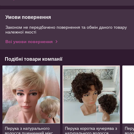
Умови повернення
Законом не передбачено повернення та обмін даного товару
належної якості
Всі умови повернення
Подібні товари компанії
Перука з натурального
Перука коротка кучерява з
Перу
волосся пшеничний мікс
натурального волосся
воло