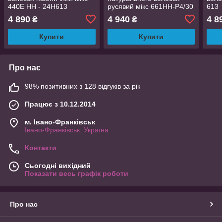
440E HH - 24H613
русявий мікс 661HH-P4/30
613
4 890
4 940
4 8
₴
₴
Купити
Купити
Про нас
98% позитивних з 128 відгуків за рік
Працює з 10.12.2014
м. Івано-Франківськ
Івано-Франківськ, Україна
Контакти
Сьогодні вихідний
Показати весь графік роботи
Про нас