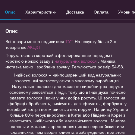
Опис
Характеристики
Доставка
Оплата
Умови п
Опис
Всі товари можна подивитися
ТУТ
На покупку більш 2-х
товарів діє
АКЦІЯ
Перука-основа короткий з феллированным передом і
короткою ніжкою ззаду з
натуральних волосся
. Маківка
-вставка моно , зроблена вручну. Регулюється розмір 54-58.
Індійські волосся – найпоширеніший вид натуральних
волосся, які застосовуються в масовому виробництві.
Натуральне волосся для масового виробництва перук в
основному завозяться з Індії, тому що в Індії дуже почесно
здавати волосся і вони у них добре ростуть. Ці волосся на
фабриці обробляють, вичісують, дезінфікують , фарбують у
потрібний колір і потім шиють з них перуки. На ринку України
більше 80% перук вироблені в Китаї або Південній Кореї з
азіатського, індійського або малазійського волоса . Многие
салоны и магазины преподносят их как европейские или
славянские, чем вводят клиента в заблуждение, при этом