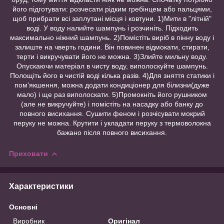
його підготувати: розчесати рідким гребінцем або пальцями,
щоб прибрати всі заплутані місця і ковтуни. 1)Мити в "літній"
воді. У воду налийте шампунь і розчиніть. Підходить
максимально ніжний шампунь. 2)Помістіть виріб в пінну воду і
залиште на чверть години. Він повинен відмокати, стирати,
терти і викручувати його не можна. 3)Злийте мильну воду.
Опускаючи матеріал в чисту воду, виполоскуйте шампунь.
Полощіть його в чистій воді кілька разів. 4)Для зняття статики і
пом'якшення, можна додати кондиціонер для білизни(дуже
мало) і ще раз виполоскати. 5)Промокніть його рушником
(але не викручуйте) і помістіть на насадку або банку до
повного висихання. Сушити феном і розчісувати мокрий
перуку не можна. Крутити і укладати перуку з термоволокна
бажано після повного висихання.
Приховати
Характеристики
Основні
Виробник
Оригінал