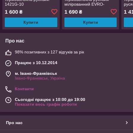
1421G-10
мілірованний EVRO-
руся
10Н124
R10/
1 600
1 690
1 4
₴
₴
Купити
Купити
Про нас
98% позитивних з 127 відгуків за рік
Працює з 10.12.2014
м. Івано-Франківськ
Івано-Франківськ, Україна
Контакти
Сьогодні працює з 10:00 до 19:00
Показати весь графік роботи
Про нас