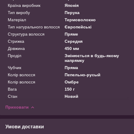
Країна виробник
Японія
Тип виробу
Перука
Матеріал
Термоволокно
Тип натурального волосся
Європейські
Структура волосся
Пряме
Стрижка
Середня
Довжина
450 мм
Проділ
Змінюється в будь-якому
напрямку
Чубчик
Пряма
Колір волосся
Пепельно-русый
Колір волосся
Омбре
Вага
150 г
Стан
Новий
Приховати
Умови доставки