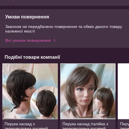
Умови повернення
Законом не передбачено повернення та обмін даного товару
належної якості
Всі умови повернення
Подібні товари компанії
Перука каскад з
Перука каскад італійка з
Перу
термоволокна русявий
термоволокна русявий
терм