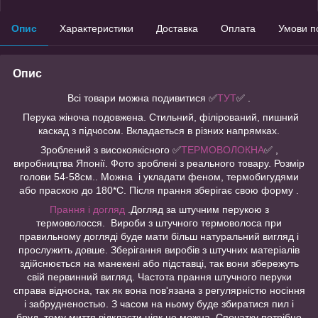
Опис
Характеристики
Доставка
Оплата
Умови п
Опис
Всі товари можна подивитися
✅
ТУТ
✅ .
Перука жіноча подовжена. Стильний, філірований, пишний
каскад з підчосом. Вкладається в різних напрямках.
Зроблений з високоякісного ✅
ТЕРМОВОЛОКНА
✅ ,
виробництва Японії. Фото зроблені з реального товару. Розмір
голови 54-58см.. Можна і укладати феном, термобигудями
або праскою до 180*С. Після прання зберігає свою форму .
Прання і догляд
.Догляд за штучним перукою з
термоволосся. Вироби з штучного термоволоса при
правильному догляді буде мати більш натуральний вигляд і
прослужить довше. Зберігання виробів з штучних матеріалів
здійснюється на манекені або підставці, так вони збережуть
свій первинний вигляд. Частота прання штучного перуки
справа відносна, так як вона пов'язана з регулярністю носіння
і забрудненостью. З часом на ньому буде збиратися пил і
бруд, тому миття відкласти ніяк не можна. Спочатку потрібно