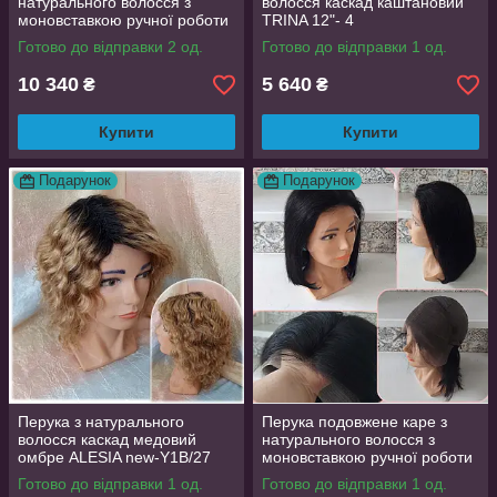
натурального волосся з
волосся каскад каштановий
моновставкою ручної роботи
TRINA 12"- 4
блонд омбре LYUBA-3 HH-
Готово до відправки 2 од.
Готово до відправки 1 од.
Y930
10 340
5 640
₴
₴
Купити
Купити
Подарунок
Подарунок
Перука з натурального
Перука подовжене каре з
волосся каскад медовий
натурального волосся з
омбре ALESIA new-Y1B/27
моновставкою ручної роботи
чорний LINDA 14" -1B
Готово до відправки 1 од.
Готово до відправки 1 од.