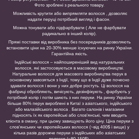
Фото зроблені з реального товару.
Можливість крутити або випрямляти волосся , дозволяє
надати перуці потрібний вигляд і фасон.
Можна тонувати або підфарбувати ( Але не фарбувати
радикально в інший колір).
Прямі поставки від виробника без посередників дозволяють
встановити ціни на 20-30% менше існуючих на ринку України.
Гарантійна якість.
Індійські волосся – найпоширеніший вид натуральних
волосся, які застосовуються в масовому виробництві.
Натуральне волосся для масового виробництва перук в
основному завозяться з Індії, тому що в Індії дуже почесно
здавати волосся і вони у них добре ростуть. Ці волосся на
фабриці обробляють, вичісують, дезінфікують , фарбують у
потрібний колір і потім шиють з них перуки. На ринку України
більше 80% перук вироблені в Китаї з азіатського, індійського
або малазійського волоса . Багато салонів і магазини
підносять їх як європейські або слов'янські, чим вводить
клієнта в оману, при цьому завищують його ціну. Ціна перуки з
слов'янських чи європейських волосся (~від 400$ і вище) у
кілька разів дорожче перуки з індійських або азіатських
волосся (~80-150$).