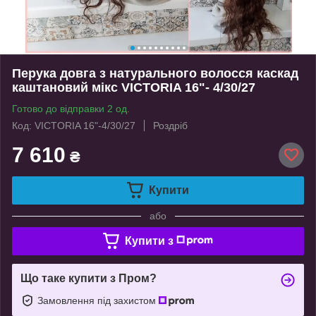
Перука довга з натурального волосся каскад
каштановий мікс VICTORIA 16"- 4/30/27
Готово до відправки 2 од.
Код: VICTORIA 16"-4/30/27
Роздріб
7 610
₴
Купити
або
Купити з
Що таке купити з Пром?
Замовлення під захистом