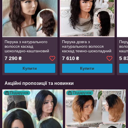
Перука з натурального
Перука довга з
Перу
волосся каскад
натурального волосся
воло
шоколадно-каштановий
каскад темно-шоколадний
кашт
TRINA 18"- 4
VICTORIA 18"- 2
new-
7 290
7 610
5 8
₴
₴
Купити
Купити
Акційні пропозиції та новинки
Подарунок
Подарунок