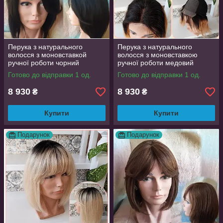
Перука з натурального
Перука з натурального
волосся з моновставкой
волосся з моновставкою
ручної роботи чорний
ручної роботи медовий
MARTA-1В
омбре MARTA-Т1В/27
Готово до відправки 1 од.
Готово до відправки 1 од.
8 930
8 930
₴
₴
Купити
Купити
Подарунок
Подарунок