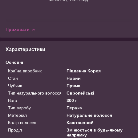
Приховати
Характеристики
Основні
Країна виробник
Південна Корея
Стан
Новий
Чубчик
Пряма
Тип натурального волосся
Європейські
Вага
300 г
Тип виробу
Перука
Матеріал
Натуральне волосся
Колір волосся
Каштановий
Проділ
Змінюється в будь-якому
напрямку