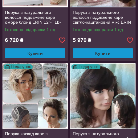
Перука з натурального
Перука з натурального
волосся подовжене каре
волосся подовжене каре
омбре блонд ERIN 12"-T1b-
світло-каштановий мікс ERIN
613
10"- P4/30
Готово до відправки 1 од.
Готово до відправки 1 од.
6 720
5 970
₴
₴
Купити
Купити
Подарунок
Подарунок
Перука каскад каре з
Перука з натурального