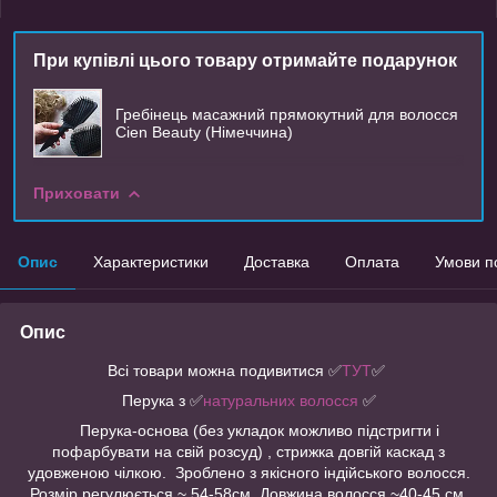
При купівлі цього товару отримайте подарунок
Гребінець масажний прямокутний для волосся
Cien Beauty (Німеччина)
Приховати
Опис
Характеристики
Доставка
Оплата
Умови п
Опис
Всі товари можна подивитися
✅
ТУТ
✅
Перука з ✅
натуральних волосся
✅
Перука-основа (без укладок можливо підстригти і
пофарбувати на свій розсуд) , стрижка довгій каскад з
удовженою чілкою. Зроблено з якісного індійського волосся.
Розмір регулюється ~ 54-58см. Довжина волосся ~40-45 см.