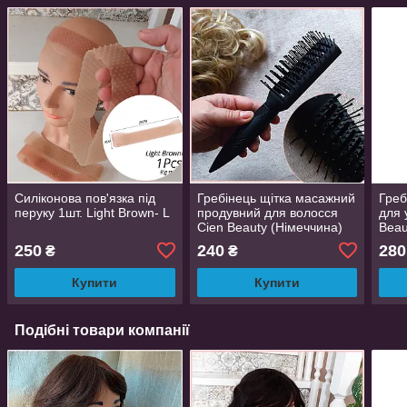
Силіконова пов'язка під
Гребінець щітка масажний
Греб
перуку 1шт. Light Brown- L
продувний для волосся
для 
Cien Beauty (Німеччина)
Beau
250
240
280
₴
₴
Купити
Купити
Подібні товари компанії