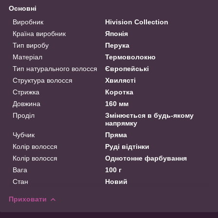
Основні
Виробник
Hivision Collection
Країна виробник
Японія
Тип виробу
Перука
Матеріал
Термоволокно
Тип натурального волосся
Європейські
Структура волосся
Хвилясті
Стрижка
Коротка
Довжина
160 мм
Проділ
Змінюється в будь-якому
напрямку
Чубчик
Пряма
Колір волосся
Руді відтінки
Колір волосся
Однотонне фарбування
Вага
100 г
Стан
Новий
Приховати