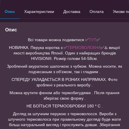
Опис
Характеристики
Доставка
Оплата
Умови п
Опис
Всі товари можна подивитися
✅
ТУТ
✅
НОВИНКА. Перука коротка з ✅
ТЕРМОВОЛОКНА
✅♨️ вищої
якості виробництва Японії. Один з найкращих брендів
HIVISION®️. Розмір голови 54-58см.
Зроблений акуратною шапочкою з чубком. Можна носити, як
подчесаным з об'ємом, так і гладким .
СПЕРЕДУ УКЛАДАЄТЬСЯ В РІЗНИХ НАПРЯМКАХ. Фото
зроблені з реального виробу .
Можна крутити феном або термобигудями . Після прання
зберігає свою форму .
НЕ БОЇТЬСЯ ТЕРМООБРОБКИ 180 * С .
Догляд за штучним перукою з термоволосся. Вироби з
штучного термоволоса при правильному догляді буде мати
більш натуральний вигляд і прослужить довше. Зберігання