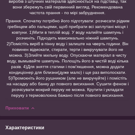
виробів з штучних матеріалів здійснюється на підставці, так
вони збережуть свій первинний вигляд. Рекомендована
частота прання - по мірі забруднення.
Прання. Спочатку потрібно його підготувати: розчесати рідким
гребінцем або пальцями, щоб прибрати всі заплутані місця і
ковтуни. 1)Мити в теплій воді. У воду налийте шампунь і
розчиніть. Підходить максимально ніжний шампунь.
2)Помістіть виріб в пінну воду і залиште на чверть години. Він
повинен відмокати, стирати, терти і викручувати його не
можна. 3)Злийте мильну воду. Опускаючи матеріал в чисту
воду, вымывайте шампунь. Полощіть його в чистій воді кілька
разів. 4)Для зняття статики і пом'якшення, можна додати
кондиціонер для білизни(дуже мало) і ще раз виполоскати.
5)Промокніть його рушником (але не викручуйте) і помістіть
на насадку або банку до повного висихання. Сушити феном і
розчісувати мокрий перуку не можна. Крутити і укладати
перуку з термоволокна бажано після повного висихання.
Приховати
Характеристики