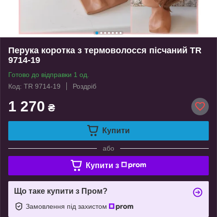
Перука коротка з термоволосся пісчаний TR
9714-19
Готово до відправки 1 од.
Код: TR 9714-19
Роздріб
1 270
₴
Купити
або
Купити з
Що таке купити з Пром?
Замовлення під захистом