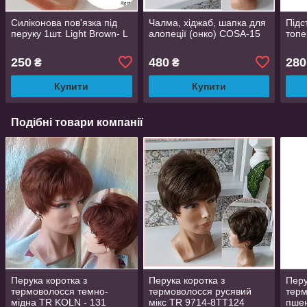
Силіконова пов'язка під
Чалма, хіджаб, шапка для
Підс
перуку 1шт. Light Brown- L
алопеції (онко) COSA-15
топе
250
480
280
₴
₴
Купити
Купити
Подібні товари компанії
Перука коротка з
Перука коротка з
Перу
термоволосся темно-
термоволосся русявий
терм
мідна TR KOLN - 131
мікс TR 9714-8TT124
пше