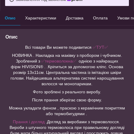
Опис
Характеристики
Доставка
Оплата
Умови п
Опис
Всі товари Ви можете подивитися
✅ТУТ✅
НОВИНКА . Накладка на маківку з пробором і чубчиком.
Зроблений з
✅
термоволокна
✅
однією з найкращих
фірм HIVISION®️ . .Кріпиться за допомогою кліпс. Основа
розмір 13х11см. Центральна частина із імітацією шкіри
голови. Найдешевша альтернатива системі нарощування
волосся чи монопарикам.
Фото зроблені з реального виробу.
Після прання зберігає свою форму.
Можна укладати феном , праскою з керамічним покриттям
або термобигудями .
Прання і догляд
.Догляд за виробами з термоволосся.
Вироби з штучного термоволоса при правильному догляді
буде мати більш натуральний вигляд і прослужить довше.