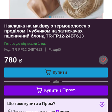
Накладка на маківку з термоволосся з
проділом і чубчиком на затискачах
пшеничний блонд TR-FP12-24ВТ613
Готово до відправки 1 од.
Код: TR-FP12-24ВТ613
Роздріб
780
₴
Купити
або
Купити з
Що таке купити з Пром?
Замовлення під захистом