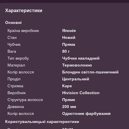
Характеристики
Основні
Країна виробник
Японія
Стан
Новий
Чубчик
Пряма
Вага
80 г
Тип виробу
Чубчик накладний
Матеріал
Термоволокно
Колір волосся
Блондин світло-пшеничний
Проділ
Центральний
Стрижка
Каре
Виробник
Hivision Collection
Структура волосся
Пряме
Довжина
200 мм
Колір волосся
Однотонне фарбування
Користувальницькі характеристики