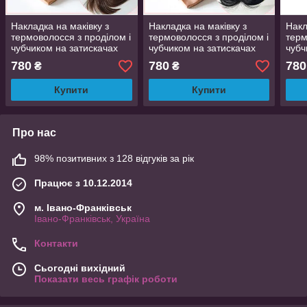
Накладка на маківку з
Накладка на маківку з
Накл
термоволосся з проділом і
термоволосся з проділом і
терм
чубчиком на затискачах
чубчиком на затискачах
чубч
світло-русява TR-FP12-12
чорна TR-FP12-1
плат
780
780
780
₴
₴
FP1
Купити
Купити
Про нас
98% позитивних з 128 відгуків за рік
Працює з 10.12.2014
м. Івано-Франківськ
Івано-Франківськ, Україна
Контакти
Сьогодні вихідний
Показати весь графік роботи