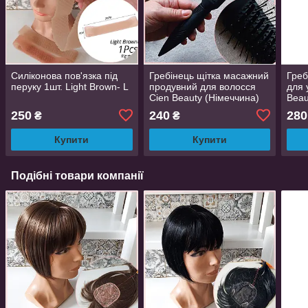
Силіконова пов'язка під
Гребінець щітка масажний
Греб
перуку 1шт. Light Brown- L
продувний для волосся
для 
Cien Beauty (Німеччина)
Beau
250
240
280
₴
₴
Купити
Купити
Подібні товари компанії