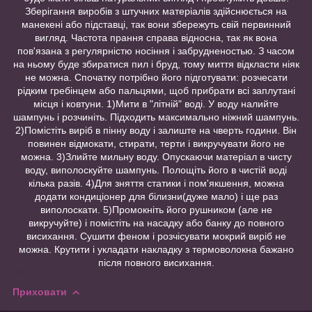
Зберігання виробів з штучних матеріалів здійснюється на
манекені або підставці, так вони збережуть свій первинний
вигляд. Частота прання справа відносна, так як вона
пов'язана з регулярністю носіння і забрудненостью. З часом
на ньому буде збиратися пил і бруд, тому миття відкласти ніяк
не можна. Спочатку потрібно його підготувати: розчесати
рідким гребінцем або пальцями, щоб прибрати всі заплутані
місця і ковтуни. 1)Мити в "літній" воді. У воду налийте
шампунь і розчиніть. Підходить максимально ніжний шампунь.
2)Помістіть виріб в пінну воду і залиште на чверть години. Він
повинен відмокати, стирати, терти і викручувати його не
можна. 3)Злийте мильну воду. Опускаючи матеріал в чисту
воду, виполоскуйте шампунь. Полощіть його в чистій воді
кілька разів. 4)Для зняття статики і пом'якшення, можна
додати кондиціонер для білизни(дуже мало) і ще раз
виполоскати. 5)Промокніть його рушником (але не
викручуйте) і помістіть на насадку або банку до повного
висихання. Сушити феном і розчісувати мокрий виріб не
можна. Крутити і укладати накладку з термоволокна бажано
після повного висихання.
Приховати