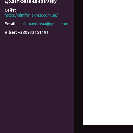
https://simfoniakrasi.com.ua/
simfoniavolosia@gmail.com
+380933151191