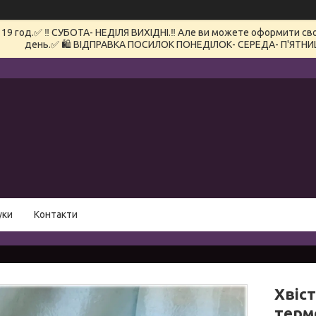
 год.✅ ‼️ СУБОТА- НЕДІЛЯ ВИХІДНІ.‼️ Але ви можете оформити сво
день.✅ 🛍️ ВІДПРАВКА ПОСИЛОК ПОНЕДІЛОК- СЕРЕДА- П'ЯТНИ
уки
Контакти
Хвіс
терм