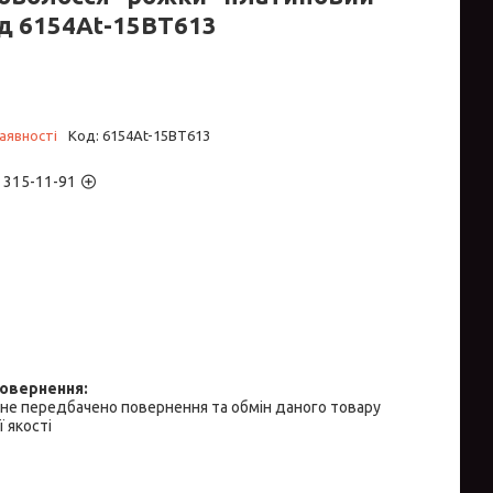
д 6154Аt-15ВT613
аявності
Код:
6154Аt-15ВT613
) 315-11-91
не передбачено повернення та обмін даного товару
 якості