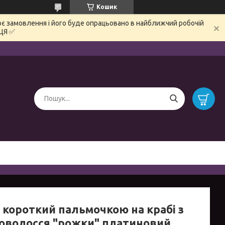
Кошик
є замовлення і його буде опрацьовано в найближчий робочій
ЦЯ ✅
т короткий пальмочкою на крабі з
оволосся "рожки" платиновий