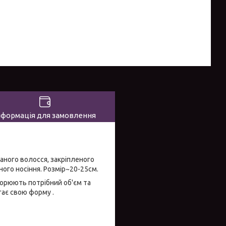
нформація для замовлення
раного волосся, закріпленого
ого носіння. Розмір~20-25см.
ворюють потрібний об'єм та
гає свою форму .