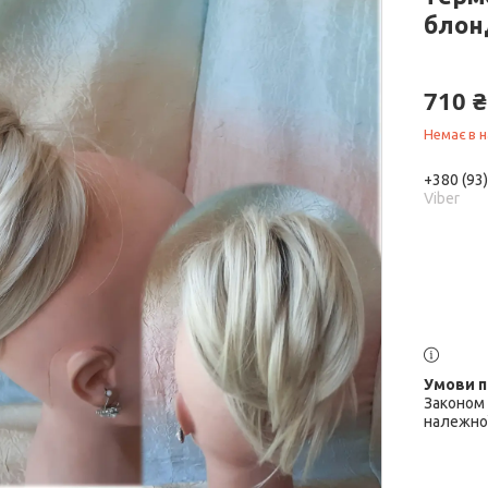
блон
710 ₴
Немає в н
+380 (93
Viber
Законом 
належної