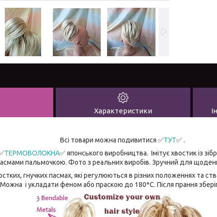
Характеристики
І
Всі товари можна подивитися
✅
ТУТ
✅ .
 ✅
ТЕРМОВОЛОКНА
✅ японського виробництва. Імітує хвостик із зіб
пасмами пальмочкою. Фото з реальних виробів. Зручний для щоденн
рстких, гнучких пасмах, які регулюються в різних положеннях та ст
Можна і укладати феном або праскою до 180*С. Після прання збері