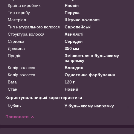
Країна виробник
Японія
Тип виробу
Перука
Матеріал
Штучне волосся
Тип натурального волосся
Європейські
Структура волосся
Хвилясті
Стрижка
Середня
Довжина
350 мм
Проділ
Змінюється в будь-якому
напрямку
Колір волосся
Блондин
Колір волосся
Однотонне фарбування
Вага
120 г
Стан
Новий
Користувальницькі характеристики
Чубчик
У будь-якому напрямку
Приховати