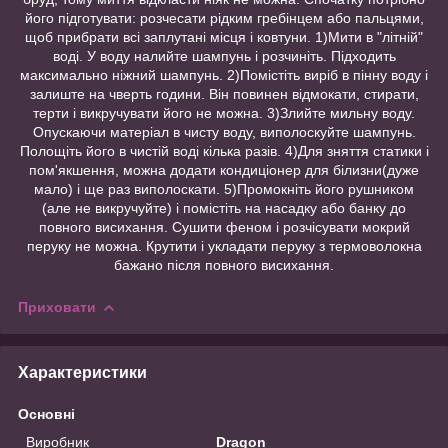
його підготувати: розчесати рідким гребінцем або пальцями,
щоб прибрати всі заплутані місця і ковтуни. 1)Мити в "літній"
воді. У воду налийте шампунь і розчиніть. Підходить
максимально ніжний шампунь. 2)Помістіть виріб в пінну воду і
залиште на чверть години. Він повинен відмокати, стирати,
терти і викручувати його не можна. 3)Злийте мильну воду.
Опускаючи матеріал в чисту воду, виполоскуйте шампунь.
Полощіть його в чистій воді кілька разів. 4)Для зняття статики і
пом'якшення, можна додати кондиціонер для білизни(дуже
мало) і ще раз виполоскати. 5)Промокніть його рушником
(але не викручуйте) і помістіть на насадку або банку до
повного висихання. Сушити феном і розчісувати мокрий
перуку не можна. Крутити і укладати перуку з термоволокна
бажано після повного висихання.
Приховати
Характеристики
Основні
Виробник
Dragon