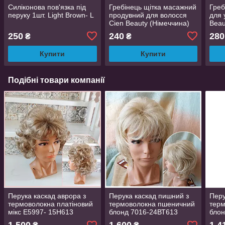
Силіконова пов'язка під
Гребінець щітка масажний
Греб
перуку 1шт. Light Brown- L
продувний для волосся
для 
Cien Beauty (Німеччина)
Beau
250
240
280
₴
₴
Купити
Купити
Подібні товари компанії
Перука каскад аврора з
Перука каскад пишний з
Перу
термоволокна платіновий
термоволокна пшеничний
терм
мікс E5997- 15H613
блонд 7016-24ВТ613
блон