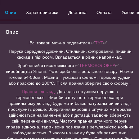
Опис
Характеристики
Доставка
Оплата
Умови п
Опис
Всі товари можна подивитися
✅
ТУТ
✅ .
Перука середньої довжини. Стильний, філірований, пишний
каскад з підчосом. Вкладається в різних напрямках.
Зроблений з високоякісного ✅
ТЕРМОВОЛОКНА
✅ ,
виробництва Японії. Фото зроблені з реального товару. Розмір
голови 54-58см.. Можна і укладати феном, термобигудями
або праскою до 180*С. Після прання зберігає свою форму .
Прання і догляд
.Догляд за штучним перукою з
термоволосся. Вироби з штучного термоволоса при
правильному догляді буде мати більш натуральний вигляд і
прослужить довше. Зберігання виробів з штучних матеріалів
здійснюється на манекені або підставці, так вони збережуть
свій первинний вигляд. Частота прання штучного перуки
справа відносна, так як вона пов'язана з регулярністю носіння
і забрудненостью. З часом на ньому буде збиратися пил і
бруд, тому миття відкласти ніяк не можна. Спочатку потрібно