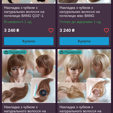
Накладка з чубком з
Накладка з чубком з
натуральних волосся на
натуральних волосся на
потилицю BANG Q10"-1
потилицю мікс BANG
Q10"-4Р27
В наявності 1 од.
Готово до відправки 1 од.
3 240
3 240
₴
₴
Купити
Купити
Подарунок
Подарунок
Накладка з чубком з
Накладка з чубком з
натурального волосся на
натурального волосся на