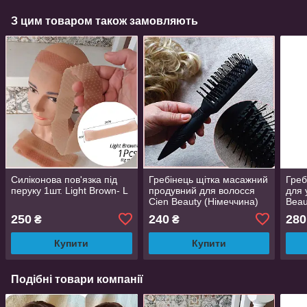
З цим товаром також замовляють
Силіконова пов'язка під
Гребінець щітка масажний
Греб
перуку 1шт. Light Brown- L
продувний для волосся
для 
Cien Beauty (Німеччина)
Beau
250
240
280
₴
₴
Купити
Купити
Подібні товари компанії