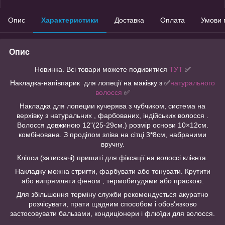
Опис
Характеристики
Доставка
Оплата
Умови 
Опис
Новинка. Всі товари можете подивитися
ТУТ
✅
Накладка-напівпарик для лопеції на маківку з ✅
натурального
волосся
✅
Накладка для лопеции кучерява з чубчиком, система на
верхівку з натуральних , фарбованих, індійських волосся .
Волосся довжиною 12"(25-29см.) розмір основи 10×12см.
комбінована. З проділом зліва на сітці 3*8см, набраними
вручну.
Кліпси (затискачі) пришиті для фіксації на волоссі клієнта.
Накладку можна стригти, фарбувати або тонувати. Крутити
або випрямляти феном , термобигудями або праскою.
Для збільшення терміну служби рекомендується акуратно
розчісувати, прати щадним способом і обов'язково
застосовувати бальзами, кондиціонери і флюїди для волосся.