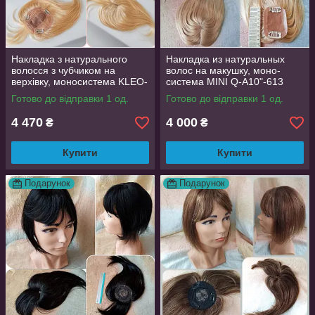
Накладка з натурального
Накладка из натуральных
волосся з чубчиком на
волос на макушку, моно-
верхівку, моносистема KLEO-
система MINI Q-A10"-613
12"-613
Готово до відправки 1 од.
Готово до відправки 1 од.
4 470
4 000
₴
₴
Купити
Купити
Подарунок
Подарунок