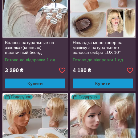
Волосы натуральные на
Накладка моно топер на
заколках(клипсах)
маківку з натурального
пшеничный блонд
волосся омбре LUX 10"'-
REMY18"-18/613
Y930
Готово до відправки 1 од.
Готово до відправки 1 од.
3 290
4 180
₴
₴
Купити
Купити
Подарунок
Подарунок