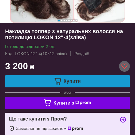
Накладка топпер з натуральних волосся на
потилицю LOKON 12"-4(зліва)
Готово до відправки 2 од.
Код: LOKON 12"-4(10×12 зліва)
Роздріб
3 200
₴
Купити
або
Купити з
Що таке купити з Пром?
Замовлення під захистом