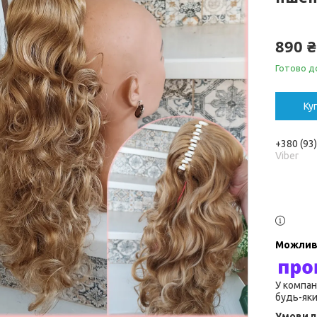
890 ₴
Готово до
Ку
+380 (93
Viber
У компан
будь-яки