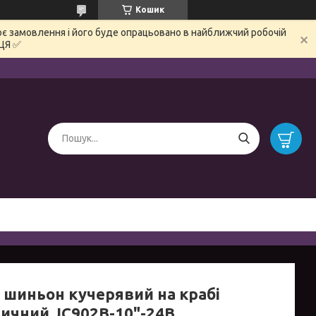
Кошик
є замовлення і його буде опрацьовано в найближчий робочій
ЦЯ ✅
т шиньон кучерявий на крабі
ичний JC902B-10"-24B