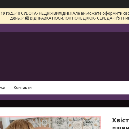
 год.✅ ‼️ СУБОТА- НЕДІЛЯ ВИХІДНІ.‼️ Але ви можете оформити сво
день.✅ 🛍️ ВІДПРАВКА ПОСИЛОК ПОНЕДІЛОК- СЕРЕДА- П'ЯТНИ
уки
Контакти
Хвіс
пшен