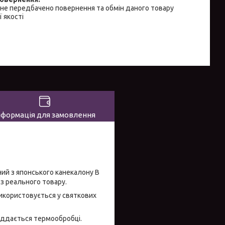
не передбачено повернення та обмін даного товару
 якості
нформація для замовлення
ний з японського канекалону В
 з реального товару.
Використовується у святкових
піддається термообробці.