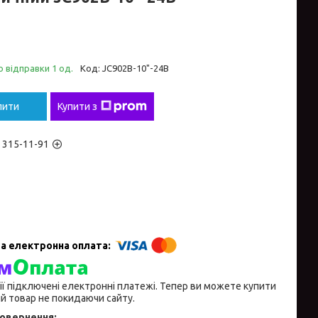
 відправки 1 од.
Код:
JC902B-10"-24B
пити
Купити з
) 315-11-91
ії підключені електронні платежі. Тепер ви можете купити
й товар не покидаючи сайту.