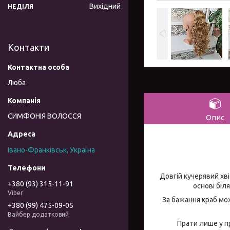
Вихідний
НЕДІЛЯ
Контакти
Люба
СИМФОНІЯ ВОЛОССЯ
Опис
Івано-Франківськ, Україна
Довгій кучерявий хв
+380 (93) 315-11-91
основі біл
Viber
За бажання краб мож
+380 (99) 475-09-05
Вайбер додатковий
Прати лише у п