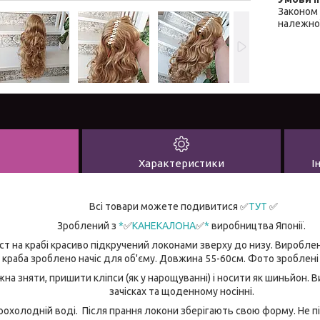
Законом 
належної
Характеристики
І
Всі товари можете подивитися
✅
ТУТ
✅
Зроблений з
*
✅
КАНЕКАЛОНА
✅
*
виробництва Японії.
іст на крабі красиво підкручений локонами зверху до низу. Виробле
я краба зроблено начіс для об'єму. Довжина 55-60см. Фото зроблені
на зняти, пришити кліпси (як у нарощуванні) і носити як шиньйон. 
зачісках та щоденному носінні.
рохолодній воді. Після прання локони зберігають свою форму. Не 