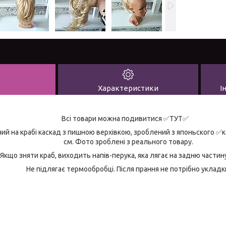
Характеристики
І
Всі товари можна подивитися ✅ТУТ✅
ий на крабі каскад з пишною верхівкою, зроблений з японьского ✅
см. Фото зроблені з реального товару.
Якщо зняти краб, виходить напів-перука, яка лягає на задню частин
Не підлягає термообробці. Після прання не потрібно укладк