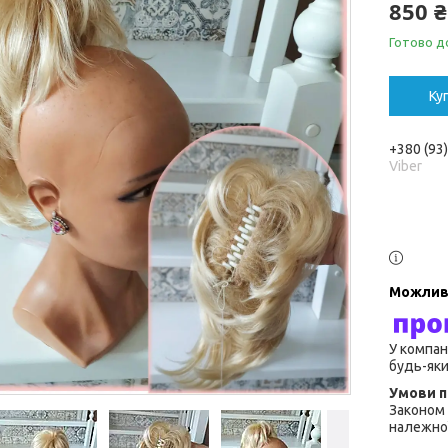
850 ₴
Готово до
Ку
+380 (93
Viber
У компан
будь-яки
Законом 
належної