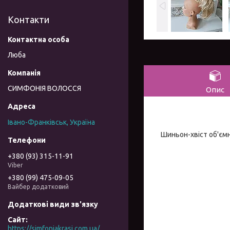
Контакти
Люба
СИМФОНІЯ ВОЛОССЯ
Опис
Івано-Франківськ, Україна
Шиньон-хвіст об'ємн
+380 (93) 315-11-91
Viber
+380 (99) 475-09-05
Вайбер додатковий
https://simfoniakrasi.com.ua/