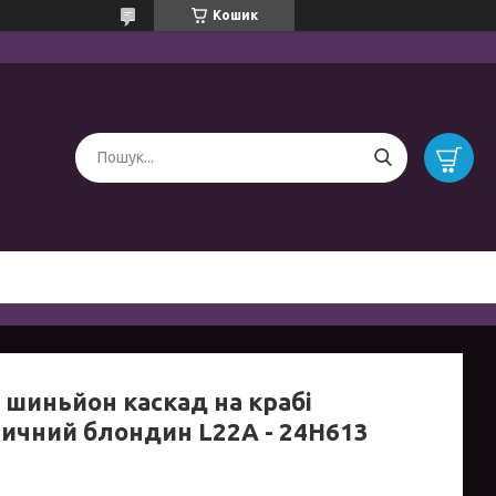
Кошик
 шиньйон каскад на крабі
ичний блондин L22A - 24H613