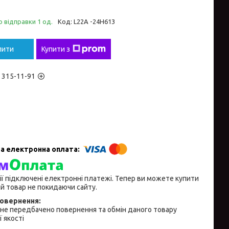
 відправки 1 од.
Код:
L22A -24Н613
пити
Купити з
) 315-11-91
ії підключені електронні платежі. Тепер ви можете купити
й товар не покидаючи сайту.
не передбачено повернення та обмін даного товару
 якості