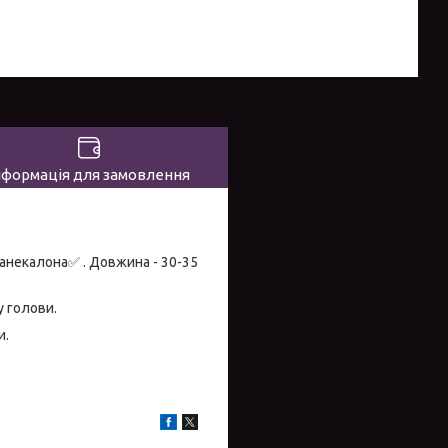
нформація для замовлення
канекалона✅ . Довжина - 30-35
у голови.
и.