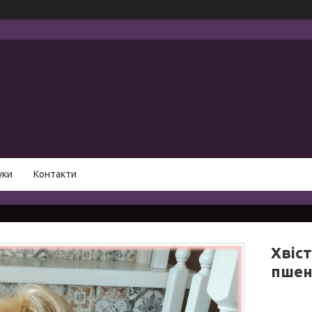
уки
Контакти
Хвіст
пшен