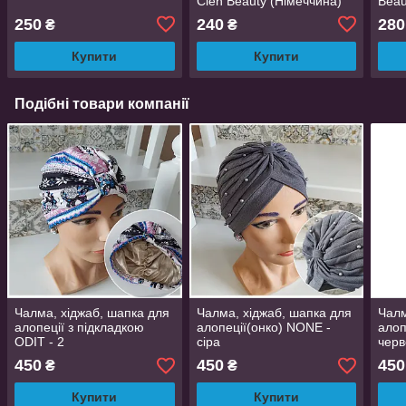
Cien Beauty (Німеччина)
Beau
250
240
280
₴
₴
Купити
Купити
Подібні товари компанії
Чалма, хіджаб, шапка для
Чалма, хіджаб, шапка для
Чалм
алопеції з підкладкою
алопеції(онко) NONE -
алоп
ODIT - 2
сіра
чер
450
450
450
₴
₴
Купити
Купити