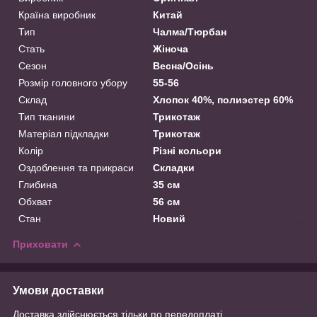
Країна виробник
Китай
Тип
Чалма/Тюрбан
Стать
Жіноча
Сезон
Весна/Осінь
Розмір головного убору
55-56
Склад
Хлопок 40%, полиэстер 60%
Тип тканини
Трикотаж
Матеріал підкладки
Трикотаж
Колір
Різні кольори
Оздоблення та прикраси
Складки
Глибина
35 см
Обхват
56 см
Стан
Новий
Приховати
Умови доставки
Доставка здійснюється тільки по передоплаті.