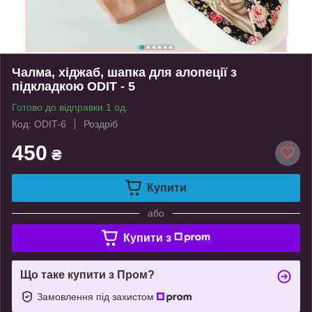
Чалма, хіджаб, шапка для алопеції з
підкладкою ODIT - 5
Готово до відправки 1 од.
Код: ODIT-6
Роздріб
450
₴
Купити
або
Купити з
Що таке купити з Пром?
Замовлення під захистом