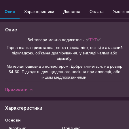
Опис
Характеристики
Доставка
Оплата
Умови п
Опис
ВсІ товари можно подивитись
✅
ТУТ
✅
Гарна шапка трикотажна, легка (весна,літо, осінь) з атласний
підкладкою, об'ємна драпірування, у вигляді чалми або
хіджабу.
Матеріал бавовна з поліестером. Добре тягнеться, на розмір
54-60. Підходить для щоденного носіння при алопеції, або
іншим медпоказаннями.
Приховати
Характеристики
Основні
Виробник
Оригінал