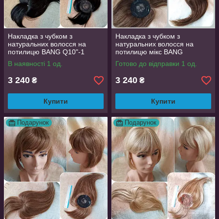
Накладка з чубком з
Накладка з чубком з
натуральних волосся на
натуральних волосся на
потилицю BANG Q10"-1
потилицю мікс BANG
Q10"-4Р27
В наявності 1 од.
Готово до відправки 1 од.
3 240
3 240
₴
₴
Купити
Купити
Подарунок
Подарунок