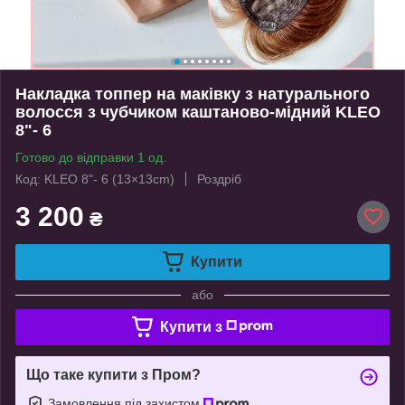
Накладка топпер на маківку з натурального
волосся з чубчиком каштаново-мідний KLEO
8"- 6
Готово до відправки 1 од.
Код: KLEO 8"- 6 (13×13cm)
Роздріб
3 200
₴
Купити
або
Купити з
Що таке купити з Пром?
Замовлення під захистом