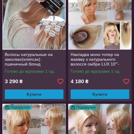
Волосы натуральные на
Накладка моно топер на
заколках(клипсах)
маківку з натурального
пшеничный блонд
волосся омбре LUX 10"'-
REMY18"-18/613
Y930
Готово до відправки 1 од.
Готово до відправки 1 од.
3 290
4 180
₴
₴
Купити
Купити
Подарунок
Подарунок