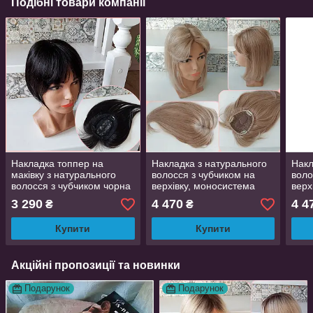
Подібні товари компанії
Накладка топпер на
Накладка з натурального
Накл
маківку з натурального
волосся з чубчиком на
воло
волосся з чубчиком чорна
верхівку, моносистема
верх
кава KLEO 10"- 1В
KLEO-12"-16
KLEO
3 290
4 470
4 4
₴
₴
Купити
Купити
Акційні пропозиції та новинки
Подарунок
Подарунок