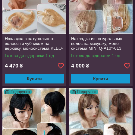
Накладка з натурального
Накладка из натуральных
волосся з чубчиком на
волос на макушку, моно-
верхівку, моносистема KLEO-
система MINI Q-A10"-613
12"-613
Готово до відправки 1 од.
Готово до відправки 1 од.
4 470
4 000
₴
₴
Купити
Купити
Подарунок
Подарунок