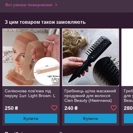
Всі умови повернення
З цим товаром також замовляють
Силіконова пов'язка під
Гребінець щітка масажний
Греб
перуку 1шт. Light Brown- L
продувний для волосся
для 
Cien Beauty (Німеччина)
Beau
250
240
280
₴
₴
Купити
Купити