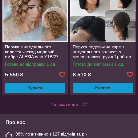
Перука з натурального
Перука подовжене каре з
волосся каскад медовий
натурального волосся з
омбре ALESIA new-Y1B/27
моновставкою ручної роботи
чорний LINDA 14" -1B
Готово до відправки 1 од.
Готово до відправки 1 од.
5 550
8 510
₴
₴
Купити
Купити
Показати ще
Про нас
98% позитивних з 127 відгуків за рік