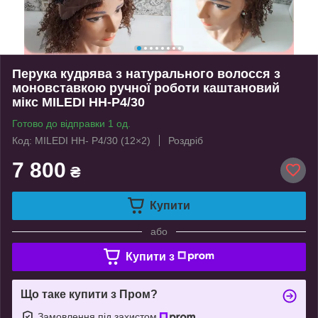
Перука кудрява з натурального волосся з
моновставкою ручної роботи каштановий
мікс MILEDI HH-P4/30
Готово до відправки 1 од.
Код: MILEDI HH- P4/30 (12×2)
Роздріб
7 800
₴
Купити
або
Купити з
Що таке купити з Пром?
Замовлення під захистом