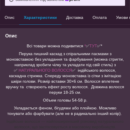
Опис
Характеристики
Доставка
Оплата
Умови 
Опис
Всі товари можна подивитися
*
✅
ТУТ
✅*
Перука пишний каскад з спіральними пасмами з
моновставкою без укладання та фарбування (можна стригти,
наприклад зробити чілку та укладати під свій стиль) з
✅
НАТУРАЛЬНОГО ВОЛОССЯ
✅ індійського волосся,
каскадна стрижка. Спереду моновставка із сітки з імітацією
шкіри голови. Розмір вставки 30×6 см. Волосся вплетене
вручну та створюють ефект росту волосся. Довжина волосся
перуки 18-25 см.
Объем головы 54-58 р.
Укладається феном, бігудями або плойкою. Можливо
тонувати або фарбувати (але не в радикально інший колір).
Індійське волосся — найпоширеніший різновид натурального
волосся, що застосовується в масовому виробництві.