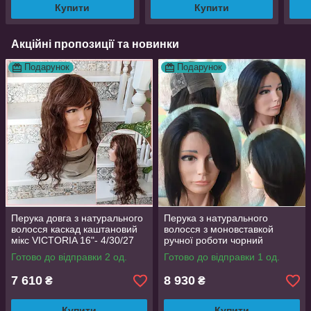
Купити
Купити
Акційні пропозиції та новинки
Подарунок
Подарунок
Перука довга з натурального
Перука з натурального
волосся каскад каштановий
волосся з моновставкой
мікс VICTORIA 16"- 4/30/27
ручної роботи чорний
MARTA-1В
Готово до відправки 2 од.
Готово до відправки 1 од.
7 610
8 930
₴
₴
Купити
Купити