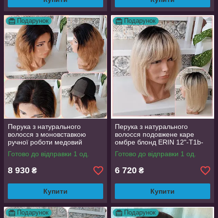
Подарунок
Подарунок
Перука з натурального
Перука з натурального
волосся з моновставкою
волосся подовжене каре
ручної роботи медовий
омбре блонд ERIN 12"-T1b-
омбре MARTA-Т1В/27
613
Готово до відправки 1 од.
Готово до відправки 1 од.
8 930
6 720
₴
₴
Купити
Купити
Подарунок
Подарунок