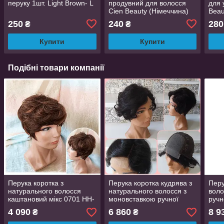
перуку 1шт. Light Brown- L
продувний для волосся
для 
Cien Beauty (Німеччина)
Beau
250
240
280
₴
₴
Купити
Купити
Подібні товари компанії
Перука коротка з
Перука коротка кудрява з
Перу
натурального волосся
натурального волосся з
воло
каштановий мікс 0701 HH-
моновставкою ручної
ручн
Р4/27
роботи MAILI -2
омб
4 090
6 860
8 9
₴
₴