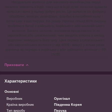
Натуральне волосся для масового виробництва перук
загалом завозять з Індії, тому що в Індії дуже почесне здавати
волосся і воно в ньому добре росте. Це волосся на фабриці
обробляє, вичісує, дезінфікує, фарбує в потрібний колір і
потім шиє з них перуки. На ринку України понад 80% перуків
зроблені в Китаї з азійського, індійського або малазійського
волосся. Багато салонів і магазинів представляє їх як
європейські або слов'янський, чим вводять клієнта в оману,
водночас завищують його ціну. Ціна перика з слов'янського
або європейських волосся (~від 400$ і вище) у кілька разів
дорожча за перицю з індійського або азійського волосся (~80-
150$).
Приховати
Характеристики
Основні
Виробник
Оригінал
Країна виробник
Південна Корея
Тип виробу
Перука