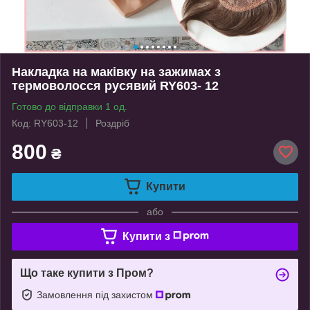
Накладка на маківку на зажимах з
термоволосся русявий RY603- 12
Готово до відправки 1 од.
Код: RY603-12
Роздріб
800
₴
Купити
або
Купити з
Що таке купити з Пром?
Замовлення під захистом