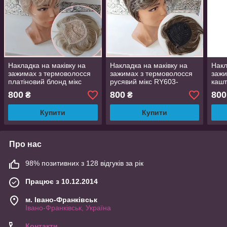
Накладка на маківку на
Накладка на маківку на
Накл
зажимах з термоволосся
зажимах з термоволосся
зажи
платіновий блонд мікс
русявий мікс RY603-
кашт
RY603- H16/613
8TT26
800
800
800
₴
₴
Купити
Купити
Про нас
98% позитивних з 128 відгуків за рік
Працює з 10.12.2014
м. Івано-Франківськ
Івано-Франківськ, Україна
Контакти