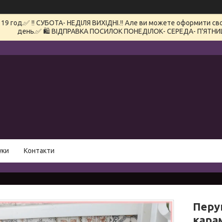
 год.✅ ‼️ СУБОТА- НЕДІЛЯ ВИХІДНІ.‼️ Але ви можете оформити сво
день.✅ 🛍️ ВІДПРАВКА ПОСИЛОК ПОНЕДІЛОК- СЕРЕДА- П'ЯТНИ
уки
Контакти
Перу
кара