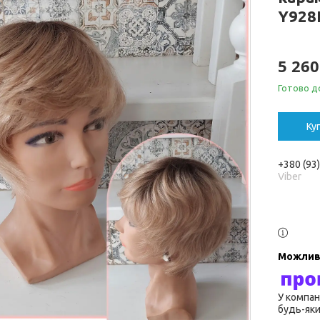
Y928
5 260
Готово до
Ку
+380 (93
Viber
У компан
будь-яки