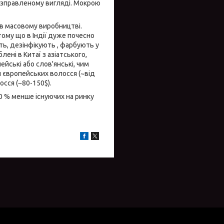
озправленому вигляді. Мокрою
 в масовому виробництві.
тому що в Індії дуже почесно
ть, дезінфікують , фарбують у
ені в Китаї з азіатського,
ейські або слов'янські, чим
и європейських волосся (~від
осся (~80-150$).
0 % менше існуючих на ринку