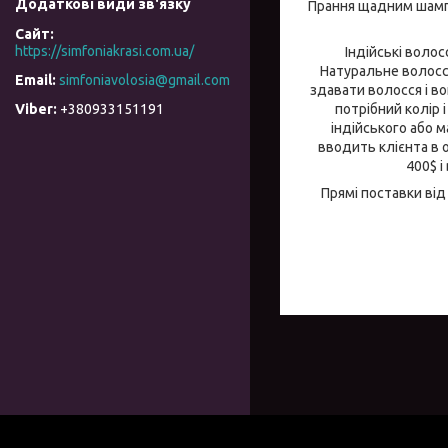
Прання щадним шампу
https://simfoniakrasi.com.ua/
Індійські воло
Натуральне волосся
simfoniavolosia@gmail.com
здавати волосся і во
потрібний колір 
+380933151191
індійського або м
вводить клієнта в 
400$ і
Прямі поставки від