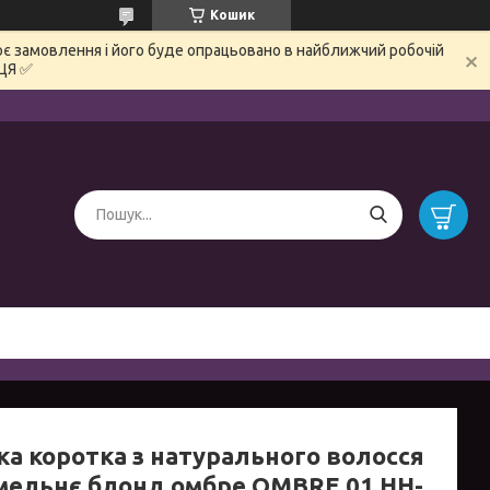
Кошик
є замовлення і його буде опрацьовано в найближчий робочій
ЦЯ ✅
ка коротка з натурального волосся
мельнє блонд омбре OMBRE 01 HH-