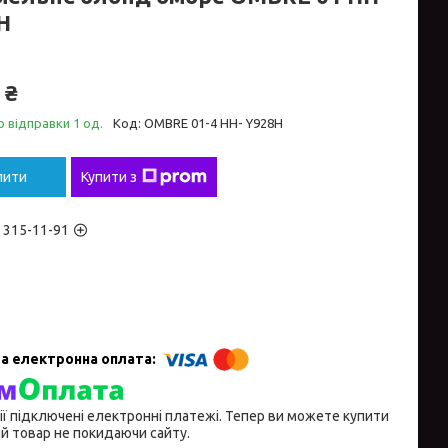
H
 ₴
 відправки 1 од.
Код:
OMBRE 01-4 HH- Y928H
пити
Купити з
) 315-11-91
ії підключені електронні платежі. Тепер ви можете купити
й товар не покидаючи сайту.