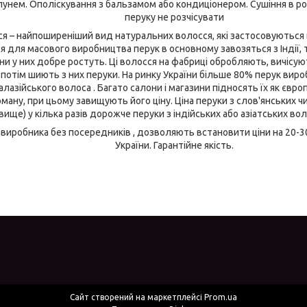
нем. Ополіскування з бальзамом або кондиціонером. Сушіння в р
перуку не розчісувати
сся – найпоширеніший вид натуральних волосся, які застосовуються
 для масового виробництва перук в основному завозяться з Індії, 
ни у них добре ростуть. Ці волосся на фабриці обробляють, вичісую
і потім шиють з них перуки. На ринку України більше 80% перук виробл
алазійського волоса . Багато салони і магазини підносять їх як європ
оману, при цьому завищують його ціну. Ціна перуки з слов'янських ч
 вище) у кілька разів дорожче перуки з індійських або азіатських вол
 виробника без посередників , дозволяють встановити ціни на 20-3
України. Гарантійне якість.
Сайт створений на маркетплейсі
Prom.ua