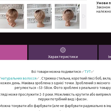
Законом 
належної
Характеристики
І
Всі товари можна подивитися
✅
ТУТ
✅
✅
натуральних волосся
✅ . Стрижка стильна, короткий піксі боб, вкл
ожен день. Маківка зроблена з однієї точки. Зроблений з якісного 
регулюється ~53-58см. Фото зроблені з реального товару
ляді може прослужити 2-3 роки. Можливість крутити або випрямля
перуки потрібний вид і фасон .
Можна тонувати або фарбувати (але не фарбувати радикально в інш