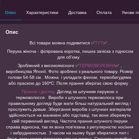
Опис
Характеристики
Доставка
Оплата
Умови п
Опис
Всі товари можна подивитися
✅
ТУТ
✅ .
Перука жіноча - філірована коротка, пишна зачіска з підчосом
для об'єму.
Зроблений з високоякісного ✅
ТЕРМОВОЛОКНА
✅ ,
виробництва Японії. Фото зроблені з реального товару. Розмір
голови 54-58 см.. Можна і укладати феном, термобигудями
або праскою до 160*С. Після прання зберігає свою форму .
Прання і догляд
.Догляд за штучним перукою з
термоволосся. Вироби з штучного термоволоса при
правильному догляді буде мати більш натуральний вигляд і
прослужить довше. Зберігання виробів з штучних матеріалів
здійснюється на манекені або підставці, так вони збережуть
свій первинний вигляд. Частота прання штучного перуки
справа відносна, так як вона пов'язана з регулярністю носіння
і забрудненостью. З часом на ньому буде збиратися пил і
бруд, тому миття відкласти ніяк не можна. Спочатку потрібно