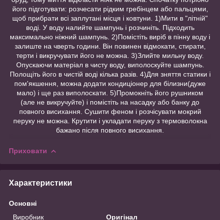
його підготувати: розчесати рідким гребінцем або пальцями,
щоб прибрати всі заплутані місця і ковтуни. 1)Мити в "літній"
воді. У воду налийте шампунь і розчиніть. Підходить
максимально ніжний шампунь. 2)Помістіть виріб в пінну воду і
залиште на чверть години. Він повинен відмокати, стирати,
терти і викручувати його не можна. 3)Злийте мильну воду.
Опускаючи матеріал в чисту воду, виполоскуйте шампунь.
Полощіть його в чистій воді кілька разів. 4)Для зняття статики і
пом'якшення, можна додати кондиціонер для білизни(дуже
мало) і ще раз виполоскати. 5)Промокніть його рушником
(але не викручуйте) і помістіть на насадку або банку до
повного висихання. Сушити феном і розчісувати мокрий
перуку не можна. Крутити і укладати перуку з термоволокна
бажано після повного висихання.
Приховати
Характеристики
Основні
Виробник
Оригінал