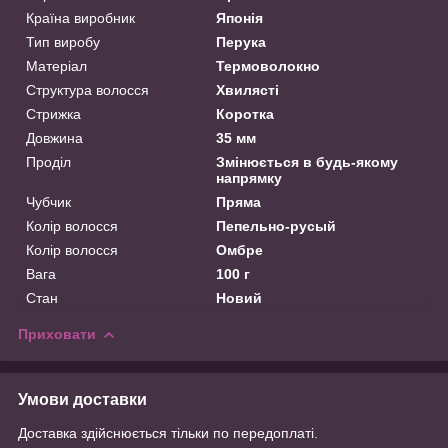
Країна виробник
Японія
Тип виробу
Перука
Матеріал
Термоволокно
Структура волосся
Хвилясті
Стрижка
Коротка
Довжина
35 мм
Проділ
Змінюється в будь-якому
напрямку
Чубчик
Пряма
Колір волосся
Пепельно-русый
Колір волосся
Омбре
Вага
100 г
Стан
Новий
Приховати
Умови доставки
Доставка здійснюється тільки по передоплаті.