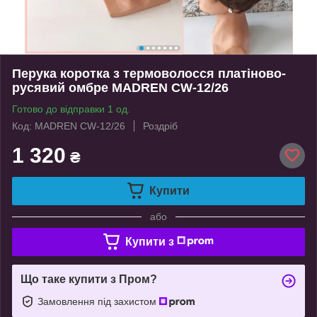
Перука коротка з термоволосся платіново-
русявий омбре MADREN CW-12/26
Готово до відправки 1 од.
Код: MADREN CW-12/26
Роздріб
1 320
₴
Купити
або
Купити з
Що таке купити з Пром?
Замовлення під захистом