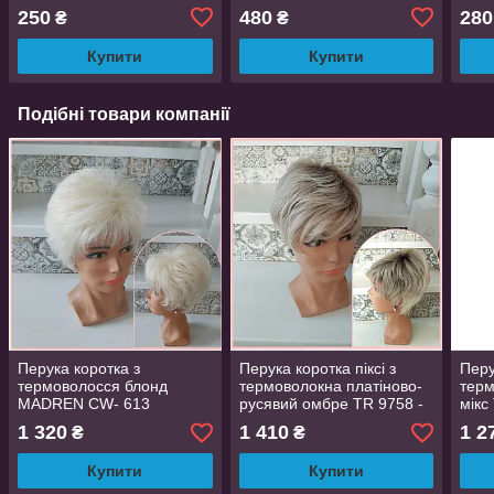
250
480
280
₴
₴
Купити
Купити
Подібні товари компанії
Перука коротка з
Перука коротка піксі з
Перу
термоволосся блонд
термоволокна платіново-
терм
MADREN CW- 613
русявий омбре TR 9758 -
мік
R10/26
1 320
1 410
1 2
₴
₴
Купити
Купити