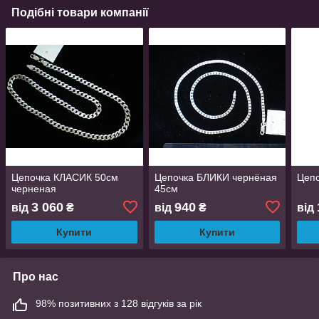
Подібні товари компанії
Цепочка КЛАСИК 50см
Цепочка БЛИКИ чернёная
Цепо
черненая
45см
3 060
940
від
₴
від
₴
від
Купити
Купити
Про нас
98% позитивних з 128 відгуків за рік