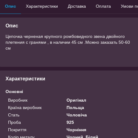
Опис
Характеристики
Доставка
Оплата
Умови п
Опис
Цепочка черненая крупного ромбовидного звена двойного
плетения с гранями , в наличии 45 см .Можно заказать 50-60
см
Характеристики
Основні
Виробник
Оригінал
Країна виробник
Польща
Стать
Чоловіча
Проба
925
Покриття
Чорніння
Колір металу
Чорний, Білий