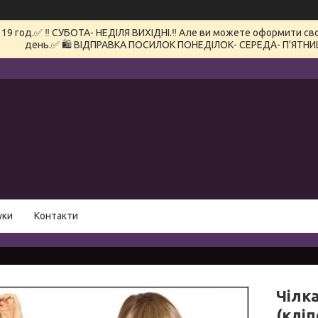
 год.✅ ‼️ СУБОТА- НЕДІЛЯ ВИХІДНІ.‼️ Але ви можете оформити сво
день.✅ 🛍️ ВІДПРАВКА ПОСИЛОК ПОНЕДІЛОК- СЕРЕДА- П'ЯТНИ
уки
Контакти
Чілка
(кліп