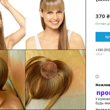
370 ₴
Готово до
Ку
+380 (93
Viber
У компан
будь-яки