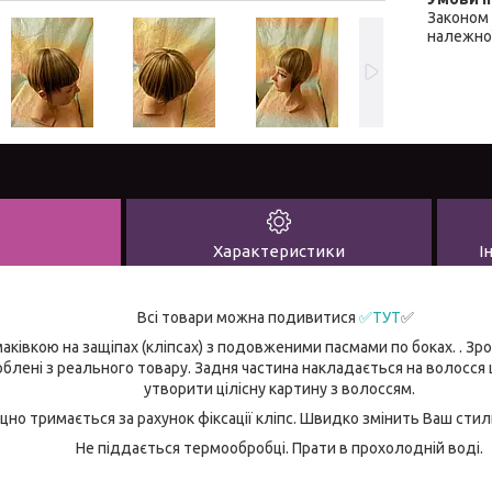
Законом 
належної
Характеристики
І
Всі товари можна подивитися
✅ТУТ
✅
аківкою на защіпах (кліпсах) з подовженими пасмами по боках. . Зр
облені з реального товару. Задня частина накладається на волосся 
утворити цілісну картину з волоссям.
міцно тримається за рахунок фіксації кліпс. Швидко змінить Ваш сти
Не піддається термообробці. Прати в прохолодній воді.