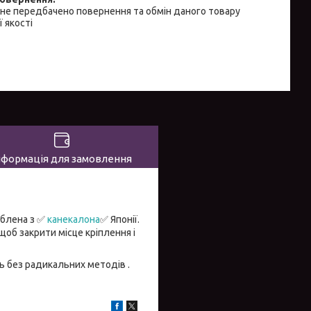
не передбачено повернення та обмін даного товару
 якості
нформація для замовлення
облена з ✅
канекалона
✅ Японії.
щоб закрити місце кріплення і
ль без радикальних методів .