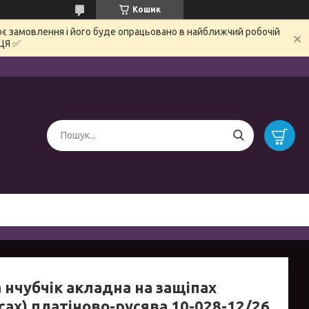
Кошик
є замовлення і його буде опрацьовано в найближчий робочій
ЦЯ ✅
 нчубчік акладна на защіпах
сах) платіново-русява 10-028-12/26