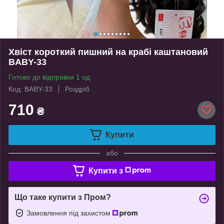
Хвіст короткий пишний на крабі каштановий
BABY-33
Готово до відправки 1 од.
Код: BABY-33
Роздріб
710
₴
Купити
або
Купити з
Що таке купити з Пром?
Замовлення під захистом