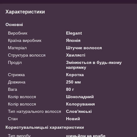
Характеристики
Основні
Виробник
Elegant
Країна виробник
Японія
Матеріал
Штучне волосся
Структура волосся
Хвилясті
Проділ
Змінюється в будь-якому
напрямку
Стрижка
Коротка
Довжина
250 мм
Вага
80 г
Колір волосся
Шоколадний
Колір волосся
Колорування
Тип натурального волосся
Слов'янські
Стан
Новий
Користувальницькі характеристики
Тип виробу
шиньйон на крабе