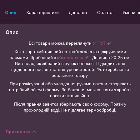
Опис
Характеристики
Доставка
Оплата
Умови п
Опис
Всі товари можна переглянути ✅
ТУТ
✅
Хвіст короткий пишний на крабі зі злегка підкрученими
пасмами. Зроблений з ✅
канекалона
✅ . Довжина 20-25 см.
Виглядає, як зібраний в пучок волосся. Підходить для
щоденного носіння та для урочистостей. Фото зроблені з
реального товару.
При розчісуванні або укладання руками локони створюють
потрібний об'єм і форму. За бажання можна зняти з краба і
носити як шиньйон.
Після прання завитки зберігають свою форму. Прати у
прохолодній воді. Не підлягає термообробці.
Приховати