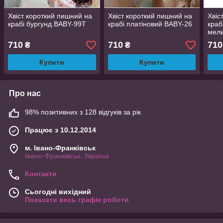
Хвіст короткий пишний на
Хвіст короткий пишний на
Хвіс
крабі бургунд BABY-99Т
крабі платіновий BABY-26
краб
мел
710
710
710
₴
₴
Купити
Купити
Про нас
98% позитивних з 128 відгуків за рік
Працює з 10.12.2014
м. Івано-Франківськ
Івано-Франківськ, Україна
Контакти
Сьогодні вихідний
Показати весь графік роботи