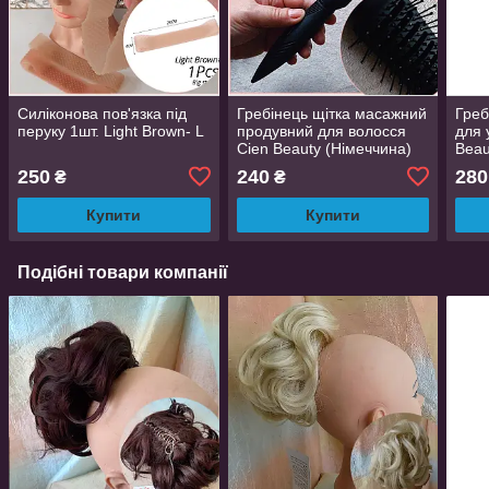
Силіконова пов'язка під
Гребінець щітка масажний
Греб
перуку 1шт. Light Brown- L
продувний для волосся
для 
Cien Beauty (Німеччина)
Beau
250
240
280
₴
₴
Купити
Купити
Подібні товари компанії