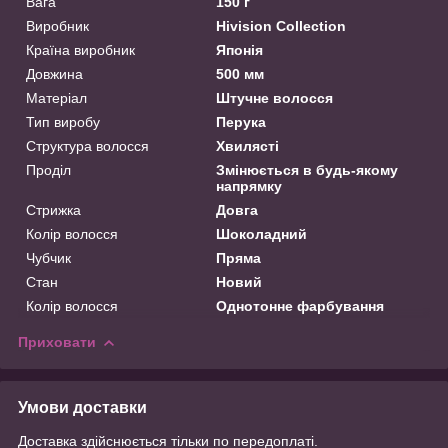
Вага
150 г
Виробник
Hivision Collection
Країна виробник
Японія
Довжина
500 мм
Матеріал
Штучне волосся
Тип виробу
Перука
Структура волосся
Хвилясті
Проділ
Змінюється в будь-якому
напрямку
Стрижка
Довга
Колір волосся
Шоколадний
Чубчик
Пряма
Стан
Новий
Колір волосся
Однотонне фарбування
Приховати
Умови доставки
Доставка здійснюється тільки по передоплаті.