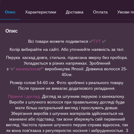
Опис
Характеристики
Доставка
Оплата
Умови п
Опис
Всі товари можете подивитися
✅
ТУТ
✅
Колір вибирайте на сайті. Або уточнюйте наявність за тел.
Перука каскад довга, стильна, підчесана зверху без пробора.
Укладається в різних напрямках. Зроблений
з
*
✅
канекалона
✅
*
виробництва Японії. Довжина волосся 25-
40см.
Розмір голові 54-60 см. Фото зроблені з реального товару.
Після прання не вимагає додаткового укладання.
Прання і догляд
.Догляд за штучним перукою з канекалону.
Вироби з штучного волосся при правильному догляді буде
мати більш натуральний вигляд і прослужить довше.
Зберігання виробів з штучних матеріалів здійснюється на
манекені або підставці, так вони збережуть свій первинний
вигляд. Частота прання штучного перуки справа відносна, так
як вона пов'язана з регулярністю носіння і забрудненостью. З