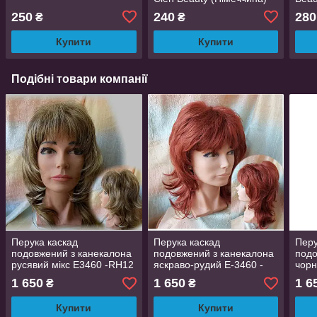
250
240
280
₴
₴
Купити
Купити
Подібні товари компанії
Перука каскад
Перука каскад
Перу
подовжений з канекалона
подовжений з канекалона
подо
русявий мікс E3460 -RH12
яскраво-рудий Е-3460 -
чорн
R35
1 650
1 650
1 6
₴
₴
Купити
Купити