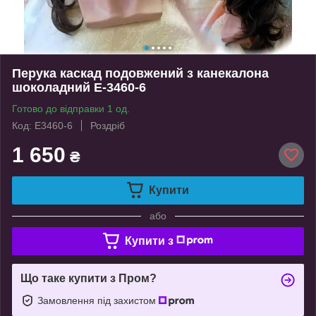
Перука каскад подовжений з канекалона
шоколадний Е-3460-6
Готово до відправки 1 од.
Код: Е3460-6
Роздріб
1 650
₴
Купити
або
Купити з
Що таке купити з Пром?
Замовлення під захистом