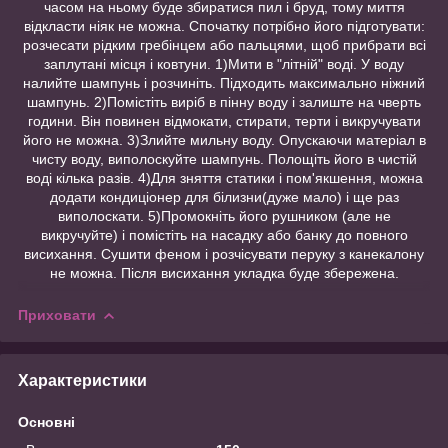
часом на ньому буде збиратися пил і бруд, тому миття
відкласти ніяк не можна. Спочатку потрібно його підготувати:
розчесати рідким гребінцем або пальцями, щоб прибрати всі
заплутані місця і ковтуни. 1)Мити в "літній" воді. У воду
налийте шампунь і розчиніть. Підходить максимально ніжний
шампунь. 2)Помістіть виріб в пінну воду і залиште на чверть
години. Він повинен відмокати, стирати, терти і викручувати
його не можна. 3)Злийте мильну воду. Опускаючи матеріал в
чисту воду, виполоскуйте шампунь. Полощіть його в чистій
воді кілька разів. 4)Для зняття статики і пом'якшення, можна
додати кондиціонер для білизни(дуже мало) і ще раз
виполоскати. 5)Промокніть його рушником (але не
викручуйте) і помістіть на насадку або банку до повного
висихання. Сушити феном і розчісувати перуку з канекалону
не можна. Після висихання укладка буде збережена.
Приховати
Характеристики
Основні