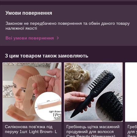
Умови повернення
Законом не передбачено повернення та обмін даного товару
належної якості
Всі умови повернення
З цим товаром також замовляють
Силіконова пов'язка під
Гребінець щітка масажний
Греб
перуку 1шт. Light Brown- L
продувний для волосся
для 
Cien Beauty (Німеччина)
Beau