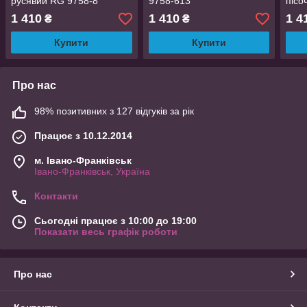
русявий RG 9758-8
9758-613
пісо
1 410
1 410
1 4
₴
₴
Купити
Купити
Про нас
98% позитивних з 127 відгуків за рік
Працює з 10.12.2014
м. Івано-Франківськ
Івано-Франківськ, Україна
Контакти
Сьогодні працює з 10:00 до 19:00
Показати весь графік роботи
Про нас