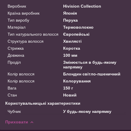
Виробник
Hivision Collection
Країна виробник
Японія
Тип виробу
Перука
Матеріал
Термоволокно
Тип натурального волосся
Європейські
Структура волосся
Хвилясті
Стрижка
Коротка
Довжина
100 мм
Проділ
Змінюється в будь-якому
напрямку
Колір волосся
Блондин світло-пшеничний
Колір волосся
Колорування
Вага
150 г
Стан
Новий
Користувальницькі характеристики
Чубчик
У будь-якому напрямку
Приховати