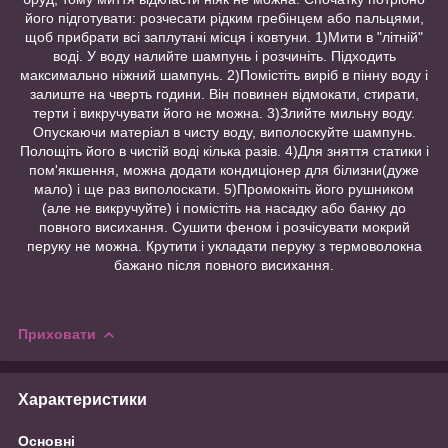
його підготувати: розчесати рідким гребінцем або пальцями,
щоб прибрати всі заплутані місця і ковтуни. 1)Мити в "літній"
воді. У воду налийте шампунь і розчиніть. Підходить
максимально ніжний шампунь. 2)Помістіть виріб в пінну воду і
залиште на чверть години. Він повинен відмокати, стирати,
терти і викручувати його не можна. 3)Злийте мильну воду.
Опускаючи матеріал в чисту воду, виполоскуйте шампунь.
Полощіть його в чистій воді кілька разів. 4)Для зняття статики і
пом'якшення, можна додати кондиціонер для білизни(дуже
мало) і ще раз виполоскати. 5)Промокніть його рушником
(але не викручуйте) і помістіть на насадку або банку до
повного висихання. Сушити феном і розчісувати мокрий
перуку не можна. Крутити і укладати перуку з термоволокна
бажано після повного висихання.
Приховати
Характеристики
Основні