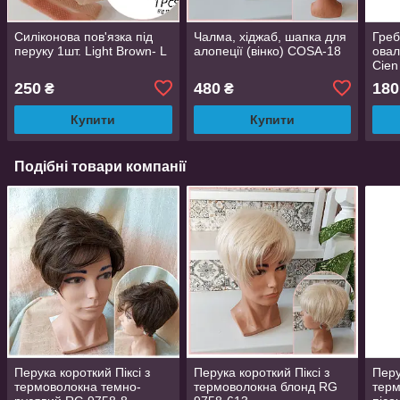
Силіконова пов'язка під
Чалма, хіджаб, шапка для
Греб
перуку 1шт. Light Brown- L
алопеції (вінко) COSA-18
овал
Cien
250
480
180
₴
₴
Купити
Купити
Подібні товари компанії
Перука короткий Піксі з
Перука короткий Піксі з
Перу
термоволокна темно-
термоволокна блонд RG
терм