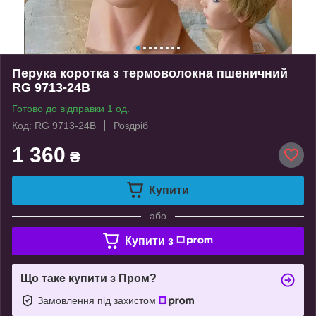
Перука коротка з термоволокна пшеничний
RG 9713-24В
Готово до відправки 1 од.
Код: RG 9713-24В
Роздріб
1 360
₴
Купити
або
Купити з
Що таке купити з Пром?
Замовлення під захистом