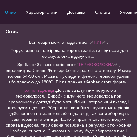
Опис
Характеристики
Доставка
Оплата
Умови п
Опис
Всі товари можна подивитися
✅
ТУТ
✅ .
Перука жіноча - філірована коротка зачіска з підчосом для
об'єму, злегка підкручена.
Зроблений з високоякісного ✅
ТЕРМОВОЛОКНА
✅ ,
виробництва Японії. Фото зроблені з реального товару. Розмір
голови 54-58 см.. Можна і укладати феном, термобигудями
або праскою до 180*С. Після прання зберігає свою форму .
Прання і догляд
.Догляд за штучним перукою з
термоволосся. Вироби з штучного термоволоса при
правильному догляді буде мати більш натуральний вигляд і
прослужить довше. Зберігання виробів з штучних матеріалів
здійснюється на манекені або підставці, так вони збережуть
свій первинний вигляд. Частота прання штучного перуки
справа відносна, так як вона пов'язана з регулярністю носіння
і забрудненостью. З часом на ньому буде збиратися пил і
бруд, тому миття відкласти ніяк не можна. Спочатку потрібно