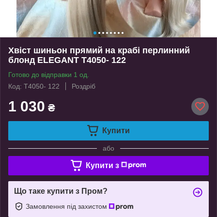
Хвіст шиньон прямий на крабі перлинний
блонд ELEGANT Т4050- 122
Готово до відправки 1 од.
Код: Т4050- 122
Роздріб
1 030
₴
Купити
або
Купити з
Що таке купити з Пром?
Замовлення під захистом