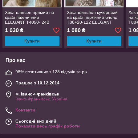
Хвіст шиньон прямий на
Хвіст шиньйон кучерявий
Хвіс
крабі пшеничний
на крабі перлиний блонд
на к
ELEGANT Т4050- 24В
T88+20-122 ELEGANT
T88
1 030
1 080
1 0
₴
₴
Купити
Купити
Про нас
98% позитивних з 128 відгуків за рік
Працює з 10.12.2014
м. Івано-Франківськ
Івано-Франківськ, Україна
Контакти
Сьогодні вихідний
Показати весь графік роботи