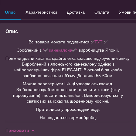
Опис
Характеристики
Доставка
Оплата
Умови п
Опис
Всі товари можете подивитися
✅
ТУТ
✅
Зроблений з
*
✅
канекалона
✅
*
виробництва Японії.
Прямий довгій хвіст на крабі злегка красиво підкручений знизу.
Вироблений з японського канекалону однією з
найпопулярніших фірм ELEGANT. В основі біля краба
зроблено начіс для об'єму. Довжина 55-60см.
Можна перевернути і кінці утворюють каскад.
За бажання краб можна зняти, пришити кліпси (як у
нарощуванні) і носити як шиньйон. Використовується у
святкових зачісках та щоденному носінні.
Прати лише у прохолодній воді.
Не піддається термообробці.
Приховати