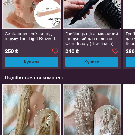
Силіконова пов'язка під
Гребінець щітка масажний
Греб
перуку 1шт. Light Brown- L
продувний для волосся
для 
Cien Beauty (Німеччина)
Beau
250
240
280
₴
₴
Купити
Купити
Подібні товари компанії