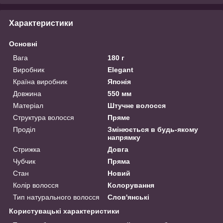
Характеристики
Основні
Вага
180 г
Виробник
Elegant
Країна виробник
Японія
Довжина
550 мм
Матеріал
Штучне волосся
Структура волосся
Пряме
Проділ
Змінюється в будь-якому
напрямку
Стрижка
Довга
Чубчик
Пряма
Стан
Новий
Колір волосся
Колорування
Тип натурального волосся
Слов'янські
Користувацькi характеристики