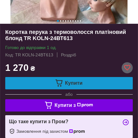
Коротка перука з термоволосся платіновий
блонд TR KOLN-24ВТ613
Готово до відправки 1 од.
Код: TR KOLN-24BТ613
Роздріб
1 270
₴
Купити
або
Купити з
Що таке купити з Пром?
Замовлення під захистом