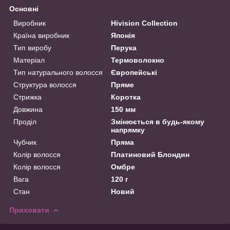
Основні
Виробник
Hivision Collection
Країна виробник
Японія
Тип виробу
Перука
Матеріал
Термоволокно
Тип натурального волосся
Європейські
Структура волосся
Пряме
Стрижка
Коротка
Довжина
150 мм
Проділ
Змінюється в будь-якому
напрямку
Чубчик
Пряма
Колір волосся
Платиновий Блондин
Колір волосся
Омбре
Вага
120 г
Стан
Новий
Приховати