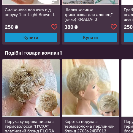
Силіконова пов'язка під
Шапка косинка
Греб
перуку 1шт. Light Brown- L
трикотажна для алопеції
овал
(онко) KRALIA- 3
щети
Cien
250
380
250
₴
₴
Купити
Купити
Подібні товари компанії
Перука кучерява пишна з
Коротка перука з
Перу
термоволосся "П'ЄХА"
термоволокна перлинний
терм
платіновий блонд FLORA
блонд 2763t-24ВТ613
бло