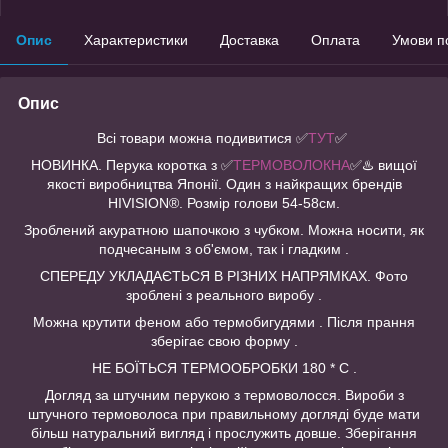
Опис
Характеристики
Доставка
Оплата
Умови п
Опис
Всі товари можна подивитися
✅
ТУТ
✅
НОВИНКА. Перука коротка з ✅
ТЕРМОВОЛОКНА
✅♨️ вищої
якості виробництва Японії. Один з найкращих брендів
HIVISION®️. Розмір голови 54-58см.
Зроблений акуратною шапочкою з чубком. Можна носити, як
подчесаным з об'ємом, так і гладким .
СПЕРЕДУ УКЛАДАЄТЬСЯ В РІЗНИХ НАПРЯМКАХ. Фото
зроблені з реального виробу .
Можна крутити феном або термобигудями . Після прання
зберігає свою форму .
НЕ БОЇТЬСЯ ТЕРМООБРОБКИ 180 * С .
Догляд за штучним перукою з термоволосся. Вироби з
штучного термоволоса при правильному догляді буде мати
більш натуральний вигляд і прослужить довше. Зберігання