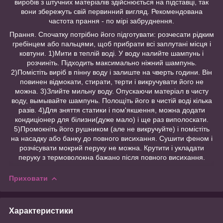
виробів з штучних матеріалів здійснюється на підставці, так
вони збережуть свій первинний вигляд. Рекомендована
частота прання - по мірі забруднення.
Прання. Спочатку потрібно його підготувати: розчесати рідким
гребінцем або пальцями, щоб прибрати всі заплутані місця і
ковтуни. 1)Мити в теплій воді. У воду налийте шампунь і
розчиніть. Підходить максимально ніжний шампунь.
2)Помістіть виріб в пінну воду і залиште на чверть години. Він
повинен відмокати, стирати, терти і викручувати його не
можна. 3)Злийте мильну воду. Опускаючи матеріал в чисту
воду, вымывайте шампунь. Полощіть його в чистій воді кілька
разів. 4)Для зняття статики і пом'якшення, можна додати
кондиціонер для білизни(дуже мало) і ще раз виполоскати.
5)Промокніть його рушником (але не викручуйте) і помістіть
на насадку або банку до повного висихання. Сушити феном і
розчісувати мокрий перуку не можна. Крутити і укладати
перуку з термоволокна бажано після повного висихання.
Приховати
Характеристики